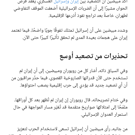
أكد مبيضين أن التصعيد بين
إيران وإسرائيل
العسكري، يعقّد فرص
الحوار، مشيرًا إلى أن الضربات الإسرائيلية أضعفت الموقف التفاوضي
لطهران، خاصةً بعد تراجع نفوذ أذرعها الإقليمية.
وشدد مبيضين على أن إسرائيل تمتلك تفوقًا جويًا واضحًا، فيما تعتمد
إيران على هجمات بعيدة المدى لم تحقق تأثيرًا كبيرًا حتى الآن.
تحذيرات من تصعيد أوسع
وفي السياق ذاته، أشار كل من رويوران ومبيضين، إلى أن إيران لم
تستخدم حتى الآن قدراتها الصاروخية القصوى، فيما حذّر مراقبون من
أن أي تصعيد جديد قد يؤدي إلى حرب إقليمية يصعب احتواؤها.
وفي ختام تصريحاته، قال رويوران إن إيران لم تُظهر بعد كل أوراقها،
ملمّحًا إلى امتلاكها صواريخ متقدمة قد تُغيّر مسار المواجهة في حال
استمرار العدوان الإسرائيلي.
من جانبه، رأى مبيضين أن إسرائيل تسعى لاستخدام الحرب لتعزيز