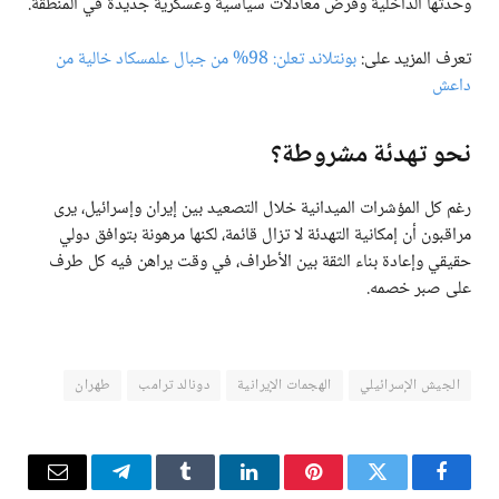
وحدتها الداخلية وفرض معادلات سياسية وعسكرية جديدة في المنطقة.
تعرف المزيد على:
بونتلاند تعلن: 98% من جبال علمسكاد خالية من
داعش
نحو تهدئة مشروطة؟
رغم كل المؤشرات الميدانية خلال التصعيد بين إيران وإسرائيل، يرى
مراقبون أن إمكانية التهدئة لا تزال قائمة، لكنها مرهونة بتوافق دولي
حقيقي وإعادة بناء الثقة بين الأطراف، في وقت يراهن فيه كل طرف
على صبر خصمه.
الجيش الإسرائيلي
الهجمات الإيرانية
دونالد ترامب
طهران
فيسبوك
تويتر
بينتيريست
لينكدإن
Tumblr
تيلقرام
البريد