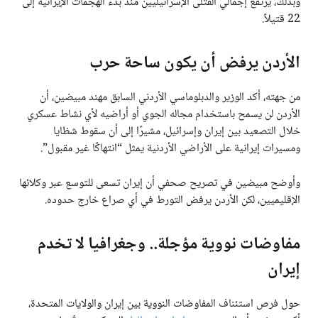
وبذلك، يرتفع إجمالي القتلى الإسرائيليين منذ بدء الهجمات الإيرانية إلى
22 قتيلاً.
الأردن يرفض أن يكون ساحة حرب
من جهته، أكد الوزير والدبلوماسي الأردني السابق مهند مبيضين، أن
الأردن لن يسمح باستخدام مجاله الجوي أو أراضيه لأي نشاط عسكري
خلال التصعيد بين إيران وإسرائيل، مشيرًا إلى أن سقوط شظايا
ومسيرات إيرانية على الأراضي الأردنية يمثل “انتهاكًا غير مقبول”.
وأوضح مبيضين في تصريح صحفي أن إيران تسعى للتوسع عبر وكلائها
الإقليميين، لكن الأردن يرفض التورط في أي صراع خارج حدوده.
مفاوضات نووية مؤجلة.. وجغرافيا لا تخدم
إيران
حول فرص استئناف المفاوضات النووية بين إيران والولايات المتحدة،