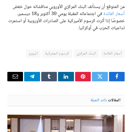
من المتوقع أن يستأنف البنك المركزي الأوروبي مناقشاته حول خفض
أسعار الفائدة
في اجتماعاته المقبلة يومي 30 أكتوبر و18 ديسمبر،
خصوصًا إذا أثرت الرسوم الأميركية على الصادرات الأوروبية أو استمرت
تداعيات الحرب في أوكرانيا.
أسعار الفائدة
البنك المركزي
الرسوم الجمركية
اليورو
فيسبوك
تويتر
بينتيريست
لينكدإن
Tumblr
تيلقرام
البريد
الإلكترو
المقالات
ذات الصلة