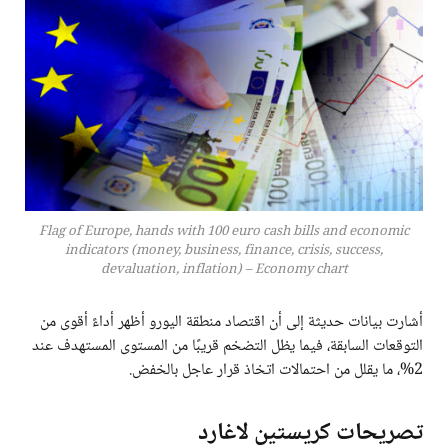
Flag of Europe, hands with 100 euro cash bills and economic
indicators (money, business, finance, crisis, success,
devaluation, inflation) – Economy chart
أشارت بيانات حديثة إلى أن اقتصاد منطقة اليورو أظهر أداءً أقوى من
التوقعات السابقة، فيما يظل التضخم قريبًا من المستوى المستهدف عند
2%، ما يقلل من احتمالات اتخاذ قرار عاجل بالخفض.
تصريحات كريستين لاغارد