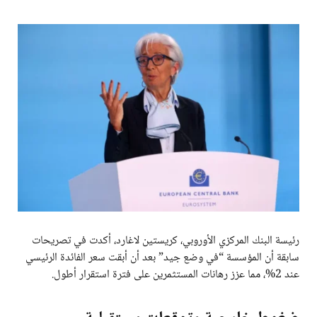
رئيسة البنك المركزي الأوروبي، كريستين لاغارد، أكدت في تصريحات
سابقة أن المؤسسة “في وضع جيد” بعد أن أبقت سعر الفائدة الرئيسي
عند 2%، مما عزز رهانات المستثمرين على فترة استقرار أطول.