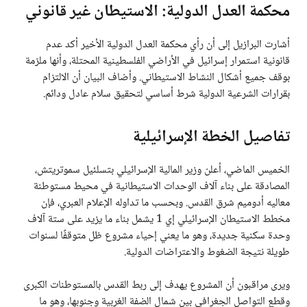
محكمة العدل الدولية: الاستيطان غير قانوني
أشارت البرازيل إلى أن رأي محكمة العدل الدولية الأخير أكد عدم
قانونية استمرار إسرائيل في الأراضي الفلسطينية المحتلة، وأنها ملزمة
بوقف جميع أشكال النشاط الاستيطاني. وأضاف البيان أن الالتزام
بقرارات الشرعية الدولية شرط أساسي لتحقيق سلام عادل ودائم.
تفاصيل الخطة الإسرائيلية
الخميس الماضي، أعلن وزير المالية الإسرائيلي بتسلئيل سموتريتش،
المصادقة على بناء آلاف الوحدات الاستيطانية في محيط مستوطنة
معاليه أدوميم شرق القدس. وبحسب ما تداوله الإعلام العبري، فإن
مخطط الاستيطان الإسرائيلي إي 1 يشمل بناء ما يزيد على ستة آلاف
وحدة سكنية جديدة، وهو ما يعني إحياء مشروع ظل متوقفًا لسنوات
طويلة نتيجة الضغوط والاعتراضات الدولية.
ويرى مراقبون أن المشروع يهدف إلى ربط القدس بالمستوطنات الكبرى
وقطع التواصل الجغرافي بين شمال الضفة الغربية وجنوبها، وهو ما