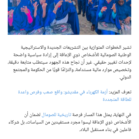
تشير الخطوات المتوازية بين التشريعات الجديدة والاستراتيجية
الوطنية الصومالية للأشخاص ذوي الإعاقة إلى إرادة سياسية واضحة
لإحداث تغيير حقيقي. غير أن نجاح هذه الجهود سيتطلب متابعة دقيقة،
وتخصيص موارد مالية مستدامة، والتزامًا قويًا من الحكومة والمجتمع
الدولي.
تعرف المزيد:
أزمة الكهرباء في مقديشو: واقع صعب وفرص واعدة
للطاقة المتجددة
في النهاية، يمثل هذا المسار فرصة
تاريخية للصومال
لضمان أن
الأشخاص ذوي الإعاقة ليسوا مجرد مستفيدين من السياسات، بل شركاء
فاعلين في بناء مستقبل البلاد.