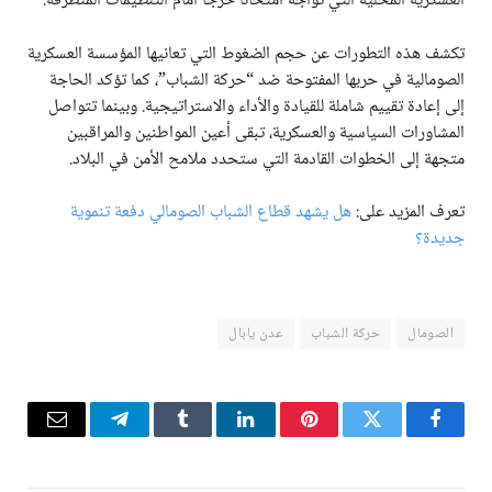
العسكرية المحلية التي تواجه امتحانًا حرجًا أمام التنظيمات المتطرفة.
تكشف هذه التطورات عن حجم الضغوط التي تعانيها المؤسسة العسكرية
الصومالية في حربها المفتوحة ضد “حركة الشباب”، كما تؤكد الحاجة
إلى إعادة تقييم شاملة للقيادة والأداء والاستراتيجية. وبينما تتواصل
المشاورات السياسية والعسكرية، تبقى أعين المواطنين والمراقبين
متجهة إلى الخطوات القادمة التي ستحدد ملامح الأمن في البلاد.
تعرف المزيد على:
هل يشهد قطاع الشباب الصومالي دفعة تنموية
جديدة؟
الصومال
حركة الشباب
عدن يابال
فيسبوك
تويتر
بينتيريست
لينكدإن
Tumblr
تيلقرام
البريد
الإلكترو