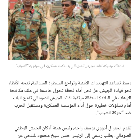
استقالة وشيكة لقائد الجيش الصومالي بعد نكسة عسكرية في مواجهة "الشباب"
وسط تصاعد التهديدات الأمنية وتراجع السيطرة الميدانية، تتجه الأنظار
نحو قيادة الجيش. هل نحن أمام لحظة تحول حاسمة في ملف مكافحة
الإرهاب في البلاد؟ استقالة مرتقبة لقائد الجيش الصومالي تفتح الباب
أمام تساؤلات خطيرة حول أداء المؤسسة العسكرية ومستقبل الحرب
ضد “حركة الشباب”.
تقدم الجنرال أدووى يوسف راجه، رئيس هيئة أركان الجيش الوطني
الصومالي، بطلب رسمي إلى الرئيس حسن شيخ محمود للتنحي عن