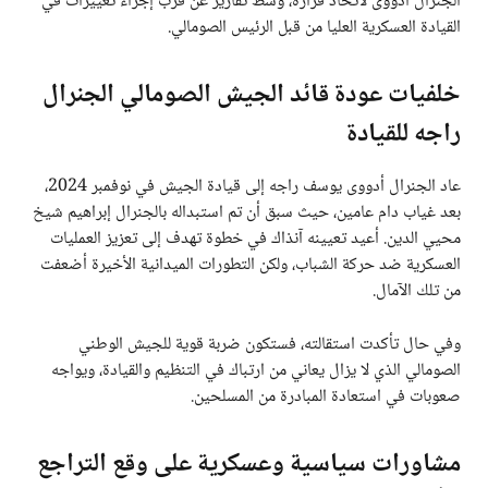
الجنرال أدووى لاتخاذ قراره، وسط تقارير عن قرب إجراء تغييرات في
القيادة العسكرية العليا من قبل الرئيس الصومالي.
خلفيات عودة قائد الجيش الصومالي الجنرال
راجه للقيادة
عاد الجنرال أدووى يوسف راجه إلى قيادة الجيش في نوفمبر 2024،
بعد غياب دام عامين، حيث سبق أن تم استبداله بالجنرال إبراهيم شيخ
محيي الدين. أعيد تعيينه آنذاك في خطوة تهدف إلى تعزيز العمليات
العسكرية ضد حركة الشباب، ولكن التطورات الميدانية الأخيرة أضعفت
من تلك الآمال.
وفي حال تأكدت استقالته، فستكون ضربة قوية للجيش الوطني
الصومالي الذي لا يزال يعاني من ارتباك في التنظيم والقيادة، ويواجه
صعوبات في استعادة المبادرة من المسلحين.
مشاورات سياسية وعسكرية على وقع التراجع