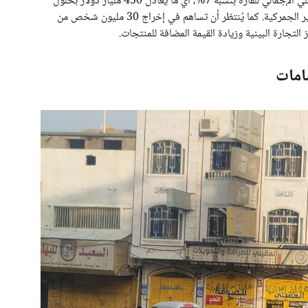
البنك الدولي توقع أن تسهم الاتفاقية في زيادة الناتج المحلي الإجمالي للقارة بنسبة 7%، أي ما يعادل 450 مليار دولار بحلول
عام 2035، عبر خفض الرسوم الجمركية وإزالة الحواجز غير الجمركية. كما يُنتظر أن تساهم في إخراج 30 مليون شخص من
سامات