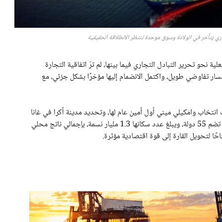
 نحو تحرير التبادل التجاري فيما بينها، لم ترَ اتفاقية التجارة
يقية النور رسميًا إلا في مطلع عام 2019، بعد مسار تفاوضي طويل، واكتمل الانضمام إليها مؤخرًا بشكل جزئي، مع
 بنود الاتفاقية في يناير/كانون الثاني 2021، عقب انتخاب وامكيلي ميني أول أمين عام لها، وتحديد مدينة أكرا في غانا
مقرًا للأمانة العامة. تطمح الاتفاقية إلى إنشاء سوق موحدة تضم 55 دولة، ويبلغ عدد سكانها 1.3 مليار نسمة، بإجمالي ناتج محلي