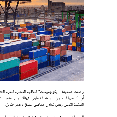
وصفت صحيفة “إيكونوميست” اتفاقية التجارة الحرة الأفريقي
أن مكاسبها لن تكون موزعة بالتساوي. فهناك دول تفتقر للبن
التنفيذ الفعلي رهين تعاون سياسي عميق وصبر طويل.