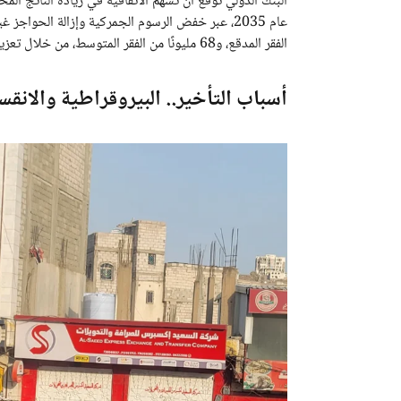
الفقر المدقع، و68 مليونًا من الفقر المتوسط، من خلال تعزيز التجارة البينية وزيادة القيمة المضافة للمنتجات.
أسباب التأخير.. البيروقراطية والانق