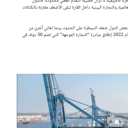
ة الأفريقية، لا تزال حصيلة التقدم الفعلي محدودة. فالدول
 سوى أقل من 3% من التجارة العالمية، والتجارة البينية داخل القارة تبقى الأضعف مقارنة بالتكتلات
جه بعض الدول ضعف السيطرة على الحدود، بينما تعاني أخرى من
الحروب وتغير المناخ وضعف المؤسسات. ومع ذلك، شهد عام 2022 إطلاق مبادرة “التجارة الموجهة” التي تضم 30 دولة، في