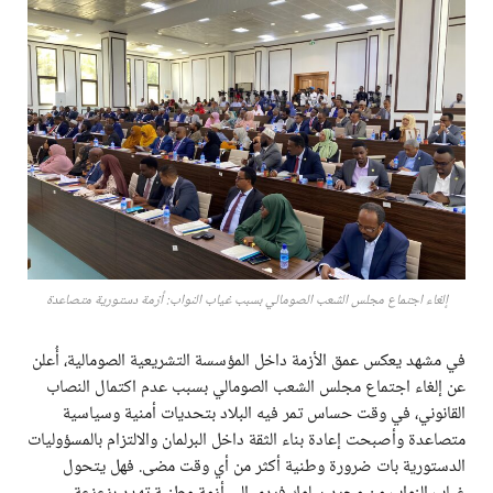
إلغاء اجتماع مجلس الشعب الصومالي بسبب غياب النواب: أزمة دستورية متصاعدة
في مشهد يعكس عمق الأزمة داخل المؤسسة التشريعية الصومالية، أُعلن
عن إلغاء اجتماع مجلس الشعب الصومالي بسبب عدم اكتمال النصاب
القانوني، في وقت حساس تمر فيه البلاد بتحديات أمنية وسياسية
متصاعدة وأصبحت إعادة بناء الثقة داخل البرلمان والالتزام بالمسؤوليات
الدستورية بات ضرورة وطنية أكثر من أي وقت مضى. فهل يتحول