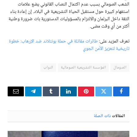
الشعب الصومالي بسبب عدم اكتمال النصاب القانوني يضع علامات
استفهام كبيرة حول مستقبل الحياة التشريعية في البلاد. إن إعادة بناء
الثقة داخل البرلمان والالتزام بالمسؤوليات الدستورية بات ضرورة وطنية
أكثر من أي وقت مضى.
تعرف المزيد على:
طائرات مقاتلة في حملة بونتلاند ضد الإرهاب: خطوة
تاريخية لتعزيز الأمن الجوي
الصومال
المؤسسة التشريعية الصومالية
النواب
فيسبوك
تويتر
بينتيريست
لينكدإن
Tumblr
تيلقرام
البريد
الإلكترو
المقالات
ذات الصلة