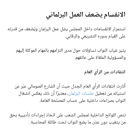
الانقسام يضعف العمل البرلماني
استمرار الانقسامات داخل المجلس يشل عمل البرلمان ويُضعف من قدرته
على القيام بدوره التشريعي والرقابي.
يثير غياب النواب تساؤلات حول مدى التزامهم بالمهام الموكلة إليهم
والمسؤولية الملقاة على عاتقهم.
انتقادات من الرأي العام
أثارت انتقادات الرأي العام الجدل حيث أن الشارع الصومالي عبّر عن
استيائه من تعطيل
جلسات البرلمان
، معتبرًا أن ذلك يعكس انشغال
النواب بصراعات داخلية على حساب المصلحة العامة.
تنص اللوائح الداخلية لمجلس الشعب على اتخاذ إجراءات تأديبية بحق
من يتغيب دون عذر، ما يضع النواب تحت طائلة المحاسبة.