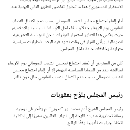
غياب النواب من مجرد سلوك فردي إلى أزمة وطنية تهدد بزعزعة
الاستقرار الدستوري؟ هذا ما تحاول تفاصيل التقرير التالي الإجابة عنه.
أثار إلغاء اجتماع مجلس الشعب الصومالي بسبب عدم اكتمال النصاب
القانوني يوم الأربعاء جدلاً واسعًا داخل الأوساط السياسية والإعلامية،
حيث يعكس هذا التطور استمرار التوترات داخل المؤسسة التشريعية
الصومالية. ويأتي القرار في وقت تشهد فيه البلاد اضطرابات سياسية
متزايدة وخلافات حادة داخل المجلس.
كان من المفترض أن يُعقد اجتماع لمجلس الشعب الصومالي يوم الأربعاء
لمناقشة عدد من القضايا السياسية المهمة، إلا أن إلغاء اجتماع مجلس
الشعب الصومالي بسبب عدم اكتمال النصاب القانوني حال دون ذلك.
رئيس المجلس يلوّح بعقوبات
رئيس المجلس الشيخ آدم محمد نور “مدوبي” لم يتأخر في توجيه
رسالة تحذيرية شديدة اللهجة إلى النواب الغائبين، مشيرًا إلى إمكانية
اتخاذ إجراءات تأديبية وفقًا للوائح.