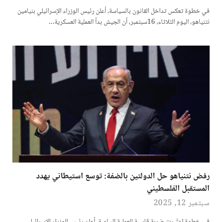
في خطوة تعكس تداخل القانون بالسياسة، أعلن رئيس الوزراء الإسرائيلي بنيامين
نتنياهو، اليوم الثلاثاء، 16سبتمبر، أن الجيش بدأ العملية العسكرية…
رفض نتنياهو حل الدولتين بالضفة: توسع استيطاني يهدد
المستقبل الفلسطيني
سبتمبر 12, 2025