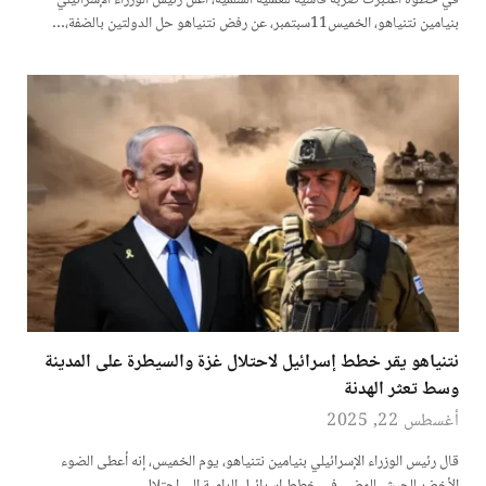
في خطوة اعتُبرت ضربة قاسية للعملية السلمية، أعلن رئيس الوزراء الإسرائيلي
بنيامين نتنياهو، الخميس11سبتمبر، عن رفض نتنياهو حل الدولتين بالضفة،…
نتنياهو يقر خطط إسرائيل لاحتلال غزة والسيطرة على المدينة
وسط تعثر الهدنة
أغسطس 22, 2025
قال رئيس الوزراء الإسرائيلي بنيامين نتنياهو، يوم الخميس، إنه أعطى الضوء