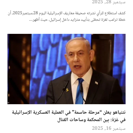
سبتمبر 28, 2025
كشف استطلاع للرأي نشرته صحيفة معاريف الإسرائيلية اليوم 28،سبتمبر2025، أن
خطة ترامب لغزة تحظى بتأييد متزايد داخل إسرائيل، حيث أظهر…
نتنياهو يعلن “مرحلة حاسمة” في العملية العسكرية الإسرائيلية
في غزة: بين المحكمة وساحات القتال
سبتمبر 16, 2025