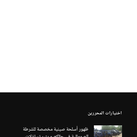
اختيارات المحررين
ظهور أسلحة صينية مخصصة للشرطة
الصومالية في جالكعيو يثير تساؤلات