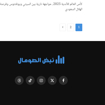
كأس العالم للأندية 2025.. مواجهة نارية بين السيتي ويوفنتوس وفرصة
الهلال السعودي
التالي
2
1
فيسبوك
X
الانستغرام
تيكتوك
Threads
(Twitter)