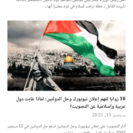
أعلن رئيس الوزراء الإسرائيلي بنيامين نتنياهو، يوم الإثنين 29سبتمبر 2025،
تأييده الكامل لـ خطة ترامب للسلام في غزة، معتبرًا أنها…
10 زوايا لفهم إعلان نيويورك وحل الدولتين: لماذا غابت دول
عربية وإسلامية عن التصويت؟
سبتمبر 15, 2025
أثار التصويت على إعلان نيويورك وحل الدولتين لدعم حل الدولتين في 12 سبتمبر