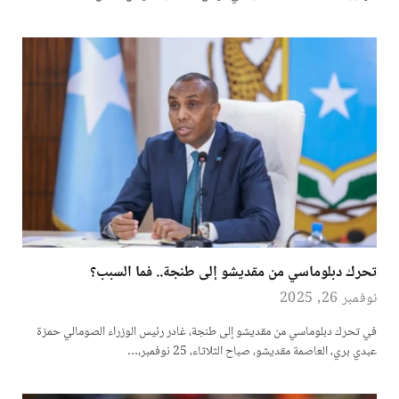
تحرك دبلوماسي من مقديشو إلى طنجة.. فما السبب؟
نوفمبر 26, 2025
في تحرك دبلوماسي من مقديشو إلى طنجة، غادر رئيس الوزراء الصومالي حمزة
عبدي بري، العاصمة مقديشو، صباح الثلاثاء، 25 نوفمبر،…