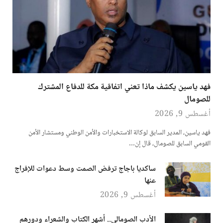
فهد ياسين يكشف ماذا تعني اتفاقية مكة للدفاع المشترك
للصومال
أغسطس 9, 2026
فهد ياسين، المدير السابق لوكالة الاستخبارات والأمن الوطني ومستشار الأمن
القومي السابق للصومال، قال إن…
ساكديا باجاج ترفض الصمت وسط دعوات للإفراج
عنها
أغسطس 9, 2026
الأدب الصومالي.. أشهر الكتاب والشعراء ودورهم