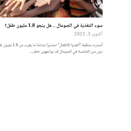
سوء التغذية في الصومال .. هل ينجو 1.8 مليون طفل؟
أكتوبر 3, 2025
أصدرت منظمة “أنقذوا الأطفال” تحذيرًا صادمًا ما يقرب 
دون سن الخامسة في الصومال قد يواجهون خطر…