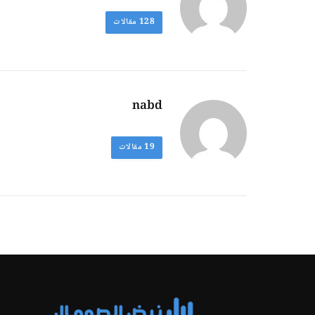
128
مقالات
nabd
19
مقالات