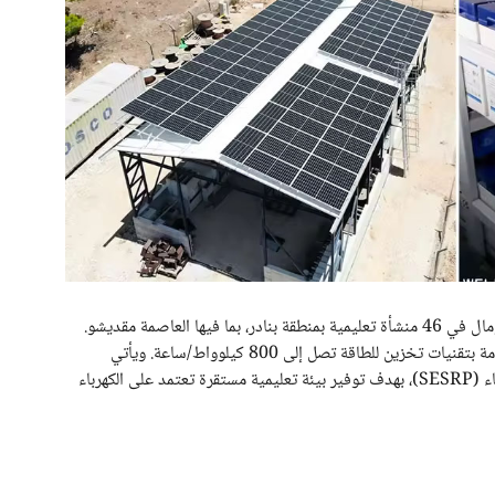
تركز الحكومة على تركيب أنظمة الطاقة الشمسية في الصومال في 46 منشأة تعليمية بمنطقة بنادر، بما فيها العاصمة مقديشو.
قدرات هذه الأنظمة تتراوح بين 16 و250 كيلوواط، مدعومة بتقنيات تخزين للطاقة تصل إلى 800 كيلوواط/ساعة. ويأتي
التمويل من البنك الدولي ضمن مشروع إنعاش قطاع الكهرباء (SESRP)، بهدف توفير بيئة تعليمية مستقرة تعتمد على الكهرباء