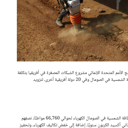
ج الأمم المتحدة الإنمائي مشروع الشبكات المصغرة في أفريقيا بتكلفة
228 مليون دولار. يهدف المشروع إلى توفير شبكات الطاقة الشمسية في الصومال وفي 20 دولة أفريقية أخرى، لتزويد
وفق بيانات الأمم المتحدة، من المتوقع أن توفر مشاريع الطاقة الشمسية في الصومال الكهرباء لحوالي 66,760 مواطنًا، نصفهم
قليل 30,000 طن من انبعاثات ثاني أكسيد الكربون سنويًا، إضافة إلى خفض تكاليف الكهرباء، وتحفيز