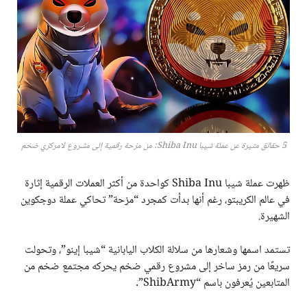
5 حقائق مثيرة عن عملة شيبا Shiba Inu: من مزحة رقمية إلى مشروع لامركزي ضخم
ظهرت عملة شيبا Shiba Inu كواحدة من أكثر العملات الرقمية إثارة
في عالم الكريبتو، رغم أنها بدأت كمجرد “مزحة” تحاكي عملة دوجكوين
الشهيرة.
تستمد اسمها وشعارها من سلالة الكلاب اليابانية “شيبا إينو”، وتحولت
سريعًا من رمز ساخر إلى مشروع رقمي ضخم يحركه مجتمع ضخم من
المتابعين يُعرفون باسم “ShibArmy”.