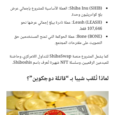
Shiba Inu (SHIB): العملة الأساسية للمشروع بإجمالي عرض
بلغ كوادريليون وحدة.
Leash (LEASH): عملة نادرة يبلغ إجمالي عرضها نحو
107,646 فقط.
Bone (BONE): عملة الحوكمة التي تمنح المستخدمين حق
التصويت على مقترحات المجتمع.
كما يشمل المشروع منصة ShibaSwap للتداول اللامركزي، وحاضنة
للمبدعين الرقميين، وسلسلة NFT شهيرة تُعرف باسم Shiboshis.
لماذا تُلقب شيبا بـ “قاتلة دوجكوين”؟