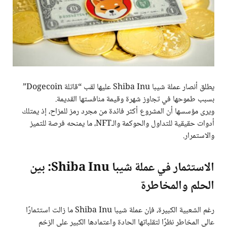
يطلق أنصار عملة شيبا Shiba Inu عليها لقب “قاتلة Dogecoin”
بسبب طموحها في تجاوز شهرة وقيمة منافستها القديمة.
ويرى مؤسسها أن المشروع أكثر فائدة من مجرد رمز للمزاح، إذ يمتلك
أدوات حقيقية للتداول والحوكمة والـNFT، ما يمنحه فرصة للتميز
والاستمرار.
الاستثمار في عملة شيبا Shiba Inu: بين
الحلم والمخاطرة
رغم الشعبية الكبيرة، فإن عملة شيبا Shiba Inu ما زالت استثمارًا
عالي المخاطر نظرًا لتقلباتها الحادة واعتمادها الكبير على الزخم