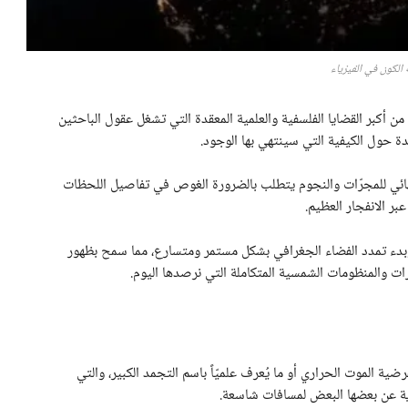
ة الكون في الفيزياء
من أكبر القضايا الفلسفية والعلمية المعقدة التي تشغل عقول الباحثين
لنهائي للمجرّات والنجوم يتطلب بالضرورة الغوص في تفاصيل اللحظات
 وبدء تمدد الفضاء الجغرافي بشكل مستمر ومتسارع، مما سمح بظهور
ات والمنظومات الشمسية المتكاملة التي نرصدها اليوم.
ضية الموت الحراري أو ما يُعرف علميّاً باسم التجمد الكبير، والتي
ية عن بعضها البعض لمسافات شاسعة.