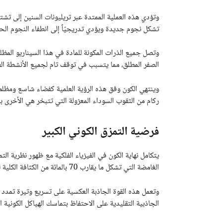
وتؤدي هذه العملية الممتدة عبر تريليونات السنين إلى تشتت
تشكل نجوم جديدة ويؤدي تدريجيّاً إلى انطفاء النجوم الحالي
وتصل جميع الذرات المكونة للمادة في هذا السيناريو المظل
الصفر المطلق، مما يتسبب في توقف تام لجميع الأنشطة الفي
وينتهي الكون وفق هذه الرؤية العلمية كفضاء شاسع ومظلم
ركام من الثقوب السوداء المعزولة التي تتبخر هي الأخرى
فرضية التمزق الكوني الكبير
يتكامل نهاية الكون في الفيزياء الفلكية مع ظهور نظرية التمز
الغامضة التي تشكل ما يقارب 70 بالمائة من الكثافة الكلية للكون المنظور بحسب تقديرات وكالة ناسا.
وتعمل هذه القوة الجاذبة العكسية على تسريع وتيرة تمد
الجاذبية التقليدية على الاحتفاظ بتماسك الهياكل الكونية 