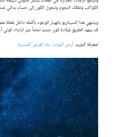
وترتفع درجات الحرارة في الفضاء بشكل جنوني نتيجة تكدس
الكواكب وتفكك النجوم وتحول الكون إلى حساء بدائي شديد 
وينتهي هذا السيناريو بانهيار الوجود بأكمله داخل نقطة مفر
قد يمهد الطريق لولادة كون جديد تماماً عبر ارتداد كوني آ
لمعرفة المزيد:
أرض البونت.. بلد الفرص المنسية