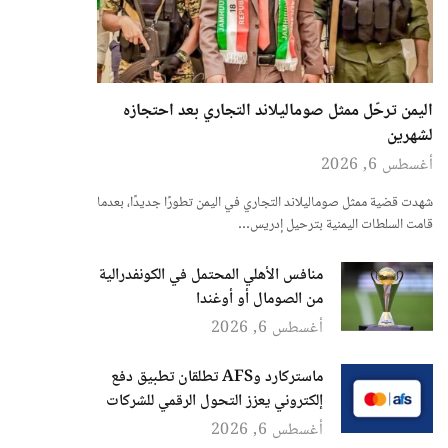
اليمن ترحّل ممثل صوماليلاند التجاري بعد احتجازه
لشهرين
أغسطس 6, 2026
شهدت قضية ممثل صوماليلاند التجاري في اليمن تطورًا جديدًا، بعدما
قامت السلطات اليمنية بترحيل إدريس…
منافس الأهلي المحتمل في الكونفدرالية
من الصومال أو أوغندا
أغسطس 6, 2026
ماستركارد وAFS تطلقان تطبيق دفع
إلكتروني يعزز التحول الرقمي للشركات
أغسطس 6, 2026