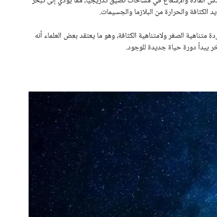
 المادة والإشعاع في مساحات تضيق تدريجيّاً، مما يؤدي إلى تبخر
الكثافة والحرارة من البلازما والجسيمات.
دة متناهية الصغر ولامتناهية الكثافة، وهو ما يعتقد بعض العلماء أنه
خر يبدأ دورة حياة جديدة للوجود.