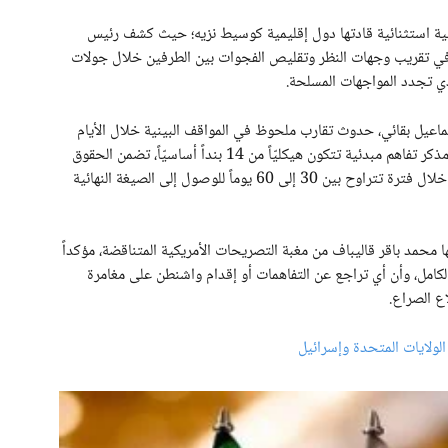
ة استثنائية قادتها دول إقليمية كوسيط نزيه؛ حيث كشف رئيس
في تقريب وجهات النظر وتقليص الفجوات بين الطرفين خلال جولات
دي تجدد المواجهات المسلحة.
سماعيل بقائي، حدوث تقارب ملحوظ في المواقف البينية خلال الأيام
القليلة الماضية، مشيراً إلى أن بلاده تسعى جاهدة لتثبيت مذكر تفاهم مبدئية تتكون هيكليّاً من 14 بنداً أساسيّاً، تضمن الحقوق
الوطنية لإيران وتؤسس لإطلاق مفاوضات تفصيلية ممتدة خلال فترة تتراوح بين 30 إلى 60 يوماً للوصول إلى الصيغة النهائية
محمد باقر قاليباف من مغبة التصريحات الأمريكية المتناقضة، مؤكداً
بالكامل، وأن أي تراجع عن التفاهمات أو إقدام واشنطن على مغامرة
ع الصراع.
لولايات المتحدة وإسرائيل