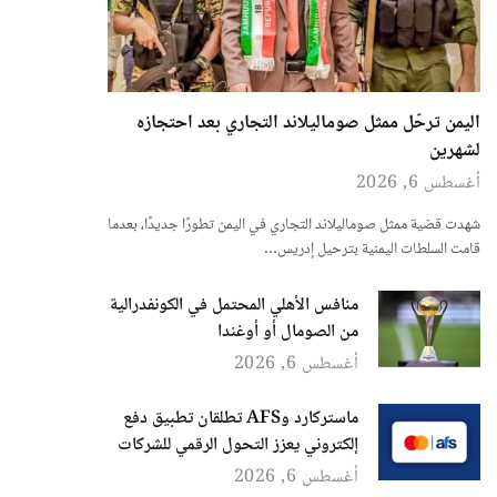
اليمن ترحّل ممثل صوماليلاند التجاري بعد احتجازه
لشهرين
أغسطس 6, 2026
شهدت قضية ممثل صوماليلاند التجاري في اليمن تطورًا جديدًا، بعدما
قامت السلطات اليمنية بترحيل إدريس…
منافس الأهلي المحتمل في الكونفدرالية
من الصومال أو أوغندا
أغسطس 6, 2026
ماستركارد وAFS تطلقان تطبيق دفع
إلكتروني يعزز التحول الرقمي للشركات
أغسطس 6, 2026