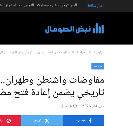
اليمن ترحّل ممثل صوماليلاند التجاري بعد احتجازه ل
أخبار شائعة
الرئيسية
سياسة
مفاوضات واشنطن وطهران.. ترامب يعلن التوصل لإطار
»
»
سياسة
مفاوضات واشنطن وطهران.. ت
تاريخي يضمن إعادة فتح مض
مايو 24, 2026
4 دقائق
فيسبوك
تويتر
بين