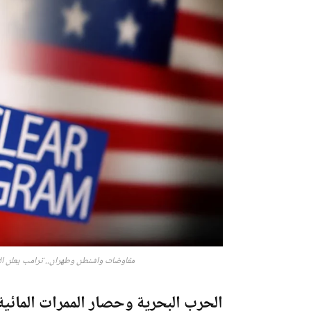
مفاوضات واشنطن وطهران.. ترامب يعلن ال
الحرب البحرية وحصار الممرات المائية