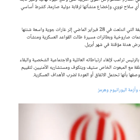
أي سلاح نووي، وإخضاع منشآتها لرقابة دولية صارمة، كشرط أساسي
وتأتي هذه التطورات الحساسة لإنهاء تداعيات الحرب العنيفة التي اندلعت في 28 فبراير الماضي إثر غارات جوية واسعة شنتها
بهجمات صاروخية وبطائرات مسيرة طالت القواعد العسكرية ومنشآت
فرض هدنة مؤقتة في شهر أبريل.
رئيس ترامب لإلغاء ارتباطاته العائلية والاجتماعية الشخصية والبقاء
غلقة مع المبعوث الخاص ستيف ويتكوف ومستشاريه الأمنيين، لتقييم
وصفها بأنها تحتمل الاتفاق أو العودة لضرب الأهداف العسكرية.
 وأزمة اليورانيوم وهرمز