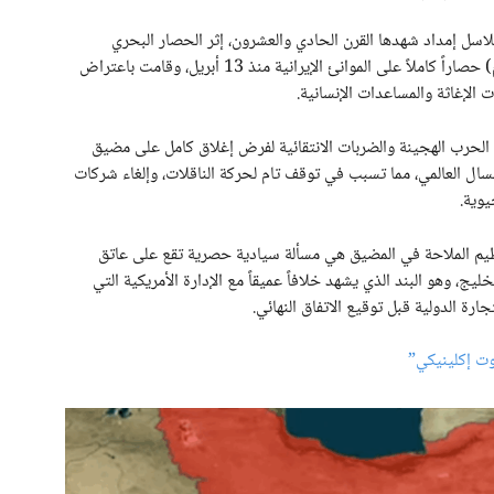
سل إمداد شهدها القرن الحادي والعشرون، إثر الحصار البحري
المتبادل؛ حيث فرضت القيادة المركزية الأمريكية (سنتكوم) حصاراً كاملاً على الموانئ الإيرانية منذ 13 أبريل، وقامت باعتراض
الإغاثة والمساعدات الإنسانية.
 الحرب الهجينة والضربات الانتقائية لفرض إغلاق كامل على مضيق
 النفط والغاز المسال العالمي، مما تسبب في توقف تام لحركة الناقلات، وإلغاء شركات
يوية.
نظيم الملاحة في المضيق هي مسألة سيادية حصرية تقع على عاتق
ج، وهو البند الذي يشهد خلافاً عميقاً مع الإدارة الأمريكية التي
ة الدولية قبل توقيع الاتفاق النهائي.
وت إكلينيكي”