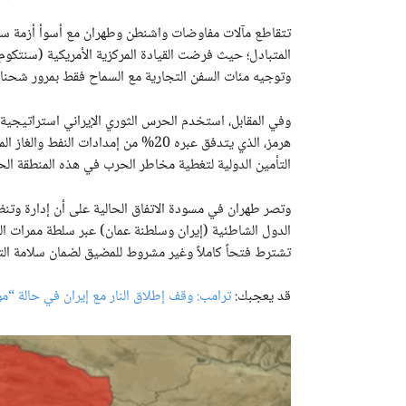
تتقاطع مآلات مفاوضات واشنطن وطهران مع أسوأ أزمة سلا
وتوجيه مئات السفن التجارية مع السماح فقط بمرور شحنات 
وفي المقابل، استخدم الحرس الثوري الإيراني استراتيجية
هرمز، الذي يتدفق عبره 20% من إمدادات
التأمين الدولية لتغطية مخاطر الحرب في هذه المنطقة الح
وتصر طهران في مسودة الاتفاق الحالية على أن إدارة وت
الدول الشاطئية (إيران وسلطنة عمان) عبر سلطة ممرات الخلي
تشترط فتحاً كاملاً وغير مشروط للمضيق لضمان سلامة التجار
قد يعجبك:
ترامب: وقف إطلاق النار مع إيران في حالة “م