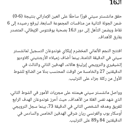
الـ16
حقق مانشستر سيتي فوزًا ساحقًا على العين الإماراتي بنتيجة (6-0)
ضمن الجولة الثانية من منافسات المجموعة السابعة، ليرفع رصيده إلى 6
نقاط ويضمن التأهل إلى دور الـ16 بصحبة يوفنتوس الإيطالي، المتصدر
بفارق الأهداف.
افتتح النجم الألماني المخضرم إيلكاي غوندوغان التسجيل لمانشستر
سيتي في الدقيقة الثامنة، بينما أضاف زميلاه الأرجنتيني كلاوديو
إتشيفيري والنرويجي إيرلينغ هالاند، الهدفين الثاني والثالث في
الدقيقتين 27 والخامسة من الوقت المحتسب بدلا من الضائع للشوط
الأول من ركلة جزاء على الترتيب.
وواصل مانشستر سيتي هيمنته على مجريات الأمور في الشوط الثاني،
الذي شهد نفس الغلة من الأهداف، حيث أحرز غوندوغان الهدف الرابع
للفريق وهدفه الشخصي الثاني في الدقيقة 73، بينما سجل النرويجي
أوسكار بوب والفرنسي ريان شرقي الهدفين الخامس والسادس في
الدقيقتين 84 و89 على الترتيب.