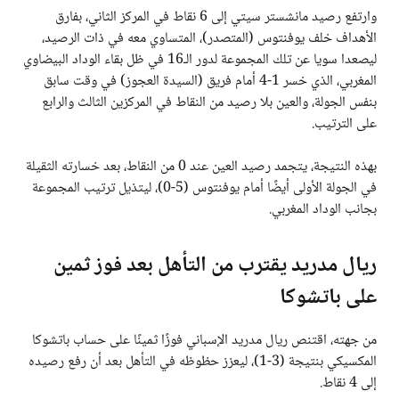
وارتفع رصيد مانشستر سيتي إلى 6 نقاط في المركز الثاني، بفارق
الأهداف خلف يوفنتوس (المتصدر)، المتساوي معه في ذات الرصيد،
ليصعدا سويا عن تلك المجموعة لدور الـ16 في ظل بقاء الوداد البيضاوي
المغربي، الذي خسر 1-4 أمام فريق (السيدة العجوز) في وقت سابق
بنفس الجولة، والعين بلا رصيد من النقاط في المركزين الثالث والرابع
على الترتيب.
بهذه النتيجة، يتجمد رصيد العين عند 0 من النقاط، بعد خسارته الثقيلة
في الجولة الأولى أيضًا أمام يوفنتوس (5-0)، ليتذيل ترتيب المجموعة
بجانب الوداد المغربي.
ريال مدريد يقترب من التأهل بعد فوز ثمين
على باتشوكا
من جهته، اقتنص ريال مدريد الإسباني فوزًا ثمينًا على حساب باتشوكا
المكسيكي بنتيجة (3-1)، ليعزز حظوظه في التأهل بعد أن رفع رصيده
إلى 4 نقاط.