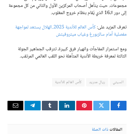
مجموعات. حيث يتأهل أصحاب المركزين الأول والثاني من كل مجموعة
إلى دور الـ16 الذي يُقام بنظام خروج المغلوب.
تعرف المزيد على:
كأس العالم للأندية 2025..الهلال يستعد لمواجهة
مفصلية أمام سالزبورغ وغياب ميتروفيتش
ومع استمرار المفاجآت وانهيار فرق كبيرة، تترقب الجماهير الجولة
الثالثة لمعرفة خريطة الأندية المتأهلة نحو اللقب العالمي المرتقب.
السيتي
ريال مدريد
كأس العالم للأندية
فيسبوك
تويتر
بينتيريست
لينكدإن
Tumblr
تيلقرام
البريد
الإلكترو
المقالات
ذات الصلة