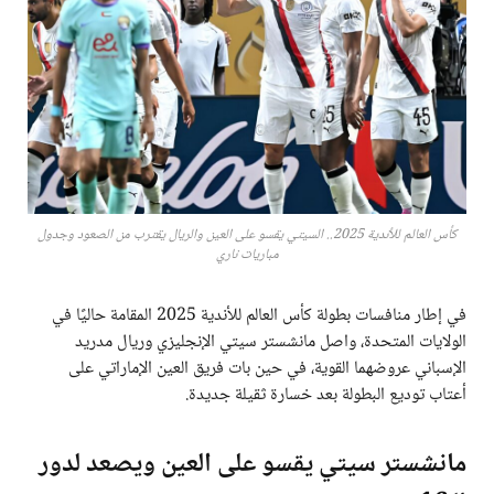
كأس العالم للأندية 2025.. السيتي يقسو على العين والريال يقترب من الصعود وجدول
مباريات ناري
في إطار منافسات بطولة كأس العالم للأندية 2025 المقامة حاليًا في
الولايات المتحدة، واصل مانشستر سيتي الإنجليزي وريال مدريد
الإسباني عروضهما القوية، في حين بات فريق العين الإماراتي على
أعتاب توديع البطولة بعد خسارة ثقيلة جديدة.
مانشستر سيتي يقسو على العين ويصعد لدور