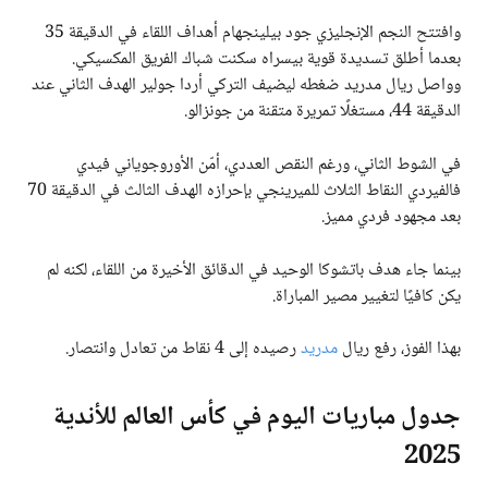
وافتتح النجم الإنجليزي جود بيلينجهام أهداف اللقاء في الدقيقة 35
بعدما أطلق تسديدة قوية بيسراه سكنت شباك الفريق المكسيكي.
وواصل ريال مدريد ضغطه ليضيف التركي أردا جولير الهدف الثاني عند
الدقيقة 44، مستغلًا تمريرة متقنة من جونزالو.
في الشوط الثاني، ورغم النقص العددي، أمّن الأوروجوياني فيدي
فالفيردي النقاط الثلاث للميرينجي بإحرازه الهدف الثالث في الدقيقة 70
بعد مجهود فردي مميز.
بينما جاء هدف باتشوكا الوحيد في الدقائق الأخيرة من اللقاء، لكنه لم
يكن كافيًا لتغيير مصير المباراة.
بهذا الفوز، رفع ريال
مدريد
رصيده إلى 4 نقاط من تعادل وانتصار.
جدول مباريات اليوم في كأس العالم للأندية
2025