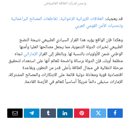
وتحرر قدرات الطاقة العالميةض
قد يعجبك:
العلاقات الإيرانية الإخوانية.. تقاطعات المصالح البراغماتية
وتحديات الأمن القومي العربي
وهكذا فإن الواقع يؤيد هذا القرار السيادي الطبيعي نتيجة النضج
الطبيعي لخبرات الدولة التنموية، مما يجعل مصالحها العليا وأمنها
الوطني ضمن الأولويات بالنسبة لها. وبالنظر إلى القرار
الإماراتي
تجاه
منظمة أوبك، فإن الدولة برسالة واضحة للعالم أنها على استعداد لتحقيق
مرحلة انتقالية في مجال الطاقة بأعلى قدر من التطور، وبقاعدة
اقتصادية قوية ومعادلة دولية قائمة على الابتكارات والمصالح المشتركة،
الإمارات ستبقى دائماً شريكاً أساسياً للعالم في الأزمنة القادمة.
فيسبوك
تويتر
بينتيريست
لينكدإن
Tumblr
تيلقرام
البريد
الإلكترو