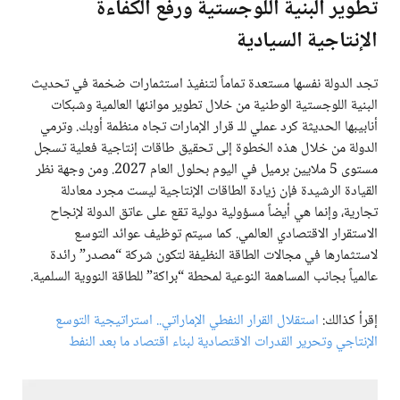
تطوير البنية اللوجستية ورفع الكفاءة
الإنتاجية السيادية
تجد الدولة نفسها مستعدة تماماً لتنفيذ استثمارات ضخمة في تحديث
البنية اللوجستية الوطنية من خلال تطوير موانئها العالمية وشبكات
أنابيبها الحديثة كرد عملي للـ قرار الإمارات تجاه منظمة أوبك. وترمي
الدولة من خلال هذه الخطوة إلى تحقيق طاقات إنتاجية فعلية تسجل
مستوى 5 ملايين برميل في اليوم بحلول العام 2027. ومن وجهة نظر
القيادة الرشيدة فإن زيادة الطاقات الإنتاجية ليست مجرد معادلة
تجارية، وإنما هي أيضاً مسؤولية دولية تقع على عاتق الدولة لإنجاح
الاستقرار الاقتصادي العالمي. كما سيتم توظيف عوائد التوسع
لاستثمارها في مجالات الطاقة النظيفة لتكون شركة “مصدر” رائدة
عالمياً بجانب المساهمة النوعية لمحطة “براكة” للطاقة النووية السلمية.
إقرأ كذالك:
استقلال القرار النفطي الإماراتي.. استراتيجية التوسع
الإنتاجي وتحرير القدرات الاقتصادية لبناء اقتصاد ما بعد النفط