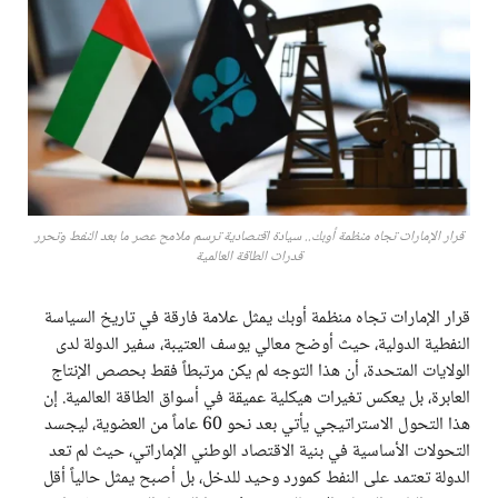
قرار الإمارات تجاه منظمة أوبك.. سيادة اقتصادية ترسم ملامح عصر ما بعد النفط وتحرر
قدرات الطاقة العالمية
قرار الإمارات تجاه منظمة أوبك يمثل علامة فارقة في تاريخ السياسة
النفطية الدولية، حيث أوضح معالي يوسف العتيبة، سفير الدولة لدى
الولايات المتحدة، أن هذا التوجه لم يكن مرتبطاً فقط بحصص الإنتاج
العابرة، بل يعكس تغيرات هيكلية عميقة في أسواق الطاقة العالمية. إن
هذا التحول الاستراتيجي يأتي بعد نحو 60 عاماً من العضوية، ليجسد
التحولات الأساسية في بنية الاقتصاد الوطني الإماراتي، حيث لم تعد
الدولة تعتمد على النفط كمورد وحيد للدخل، بل أصبح يمثل حالياً أقل