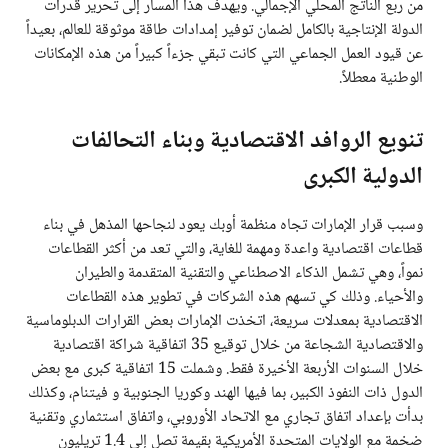
من ربع الناتج المحلي الإجمالي. ويهدف هذا المسار إلى تحرير قدرات
الدولة الإنتاجية بالكامل لضمان توفير إمدادات طاقة موثوقة للعالم، بعيداً
عن قيود العمل الجماعي التي كانت تبقي جزءاً كبيراً من هذه الإمكانات
الوطنية معطلاً.
تنويع الروافد الاقتصادية وبناء التحالفات
الدولية الكبرى
وسبب قرار الإمارات تجاه منظمة أوبك يعود لنجاحها المذهل في بناء
قطاعات اقتصادية واعدة ومهمة للغاية، والتي تعد من أكثر القطاعات
نمواً، وهي تشمل الذكاء الاصطناعي والتقنية المتقدمة والطيران
والأحياء. وذلك كي تسهم هذه الشركات في تطوير هذه القطاعات
الاقتصادية بمعدلات سريعة، اتخذت الإمارات بعض القرارات الدبلوماسية
والاقتصادية الشجاعة من خلال توقيع 35 اتفاقية شراكة اقتصادية
خلال السنوات الأربعة الأخيرة فقط. وشملت 15 اتفاقية كبرى مع بعض
الدول ذات النفوذ الكبير، بما فيها الهند وكوريا الجنوبية و فيتنام، وكذلك
بدأت بإعداد اتفاق تجاري مع الاتحاد الأوروبي، واتفاق استثماري وتقنية
ضخمة مع الولايات المتحدة الأمريكية بقيمة تصل إلى 1.4 تريليون