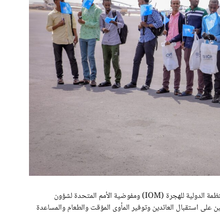
تم تنفيذ عملية عودة الصوماليين من اليمن بالتعاون مع المنظمة الدولية للهجرة (IOM) ومفوضية الأمم المتحدة لشؤون
نية للاجئين على استقبال العائدين وتوفير المأوى المؤقت والطعام والمساعدة