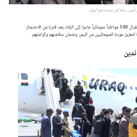
اليمن: رحلة أمل جديدة نحو الوطن
شهد مطار عدنان عدي الدولي في مقديشو مساء أمس استقبال 148 مواطناً صومالياً عادوا إلى البلاد بعد فترة من الاحتجاز
تعزيز عودة الصوماليين من اليمن وضمان سلامتهم وكرامتهم.
ئدين