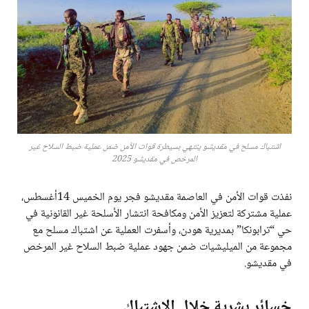
اشتباك مسلح في مقديشو ينتهي بسيطرة قوات الأمن ضمن عملية ضبط السلاح غير
المرخص في مقديشو 2025
نفذت قوات الأمن في العاصمة مقديشو فجر يوم الخميس 14أغسطس،
عملية مشتركة لتعزيز الأمن ومكافحة انتشار الأسلحة غير القانونية في
حي “ترابونكا” بمديرية هودن، وأسفرت العملية عن اشتباك مسلح مع
مجموعة من الميليشيات ضمن جهود عملية ضبط السلاح غير المرخص
في مقديشو.
خسائر بشرية خلال الاشتباك