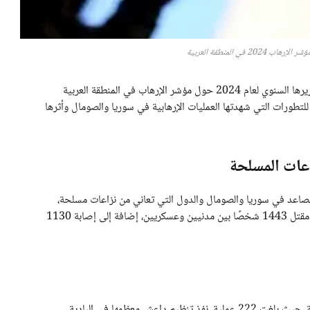
20 في المنطقة العربية
أصدرت مؤسسة ماعت للسلام والتنمية وحقوق الإنسان تقريرها السنوي لعام 2024 حول مؤشر الإرهاب في المنطقة العربية
للتطورات التي شهدتها العمليات الإرهابية في سوريا والصومال وأثرها
اعات المسلحة
 التصاعد في سوريا والصومال والدول التي تعاني من نزاعات مسلحة،
حيث سُجلت 426 عملية إرهابية خلال العام، مما أدى إلى مقتل 1443 شخصًا بين مدنيين وعسكريين، إضافة إلى إصابة 1130
احتلت سوريا المركز الأول من حيث عدد العمليات الإرهابية، حيث بلغت 222 عملية، نفذ تنظيم داعش معظمها في البادية