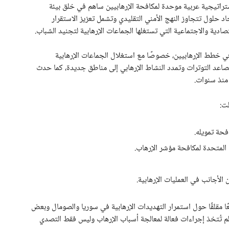
تراتيجية عربية موحدة لمكافحة الإرهابيين ساهم في خلق بيئة
اد حلول تتجاوز النهج الأمني التقليدي وتشمل تعزيز الاستقرار
دية والاجتماعية التي تستغلها الجماعات الإرهابية لتجنيد الشباب.
شهد تغيرات خطيرة في خطط الإرهابيين، خصوصًا مع استغلال الجماعات الإرهابية
تصاعد التوترات وتمدد النشاط الإرهابي إلى مناطق جديدة، كما حدث
منذ سنوات.
ت:
فحة تمويله.
 المتحدة لمكافحة مؤشر الإرهاب.
الأجانب في العمليات الإرهابية.
إرهاب في المنطقة العربية 2024 واقعًا مقلقًا حول استمرار التهديدات الإرهابية في سوريا والصومال وبعض
م تُتخذ إجراءات فعالة لمعالجة أسباب الإرهاب وليس فقط التصدي