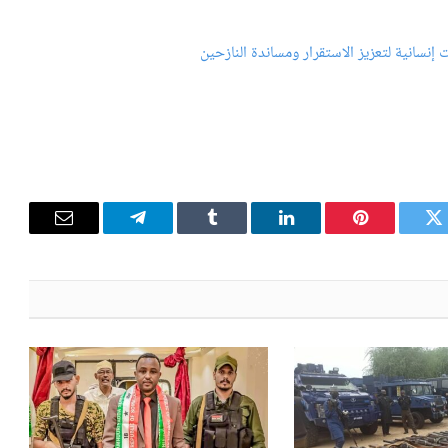
إنسانية لتعزيز الاستقرار ومساندة النازحين
تويتر
بينتيريست
لينكدإن
Tumblr
تيلقرام
البريد
الإلكترون