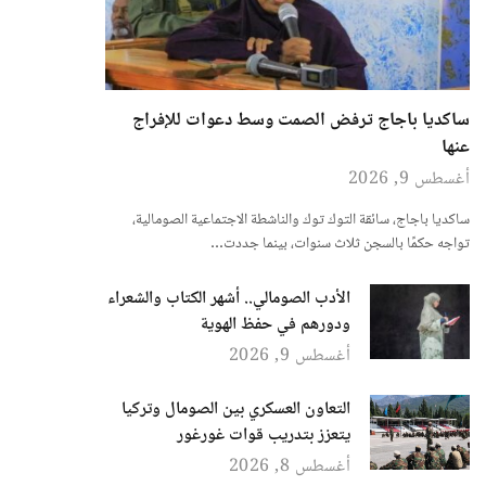
ساكديا باجاج ترفض الصمت وسط دعوات للإفراج
عنها
أغسطس 9, 2026
ساكديا باجاج، سائقة التوك توك والناشطة الاجتماعية الصومالية،
تواجه حكمًا بالسجن ثلاث سنوات، بينما جددت…
الأدب الصومالي.. أشهر الكتاب والشعراء
ودورهم في حفظ الهوية
أغسطس 9, 2026
التعاون العسكري بين الصومال وتركيا
يتعزز بتدريب قوات غورغور
أغسطس 8, 2026