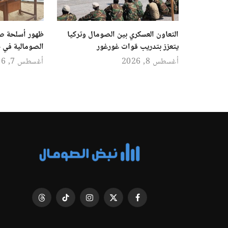
التعاون العسكري بين الصومال وتركيا
ظهور أسلحة ص
يتعزز بتدريب قوات غورغور
الصومالية في ج
أغسطس 8, 2026
أغسطس 7, 2026
فيسبوك
X
الانستغرام
تيكتوك
Threads
(Twitter)