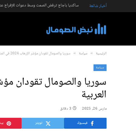
ساكديا باجاج ترفض الصمت وسط دعوات للإفراج عنه
أخبار شائعة
الرئيسية
سياسة
سوريا والصومال تقودان مؤشر الإرهاب 2024 في المنطقة العربية
»
»
سياسة
العربية
مارس 26, 2025
3 دقائق
فيسبوك
تويتر
بين