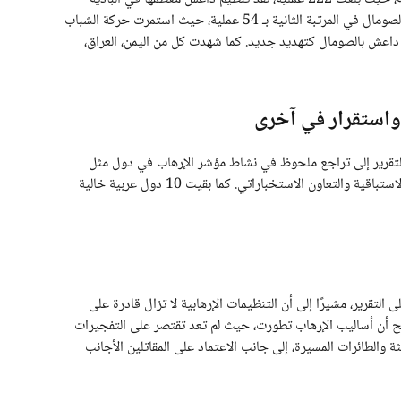
السورية، مستهدفًا البنية التحتية والقوات العسكرية. تلتها الصومال في المرتبة الثانية بـ 54 عملية، حيث استمرت حركة الشباب
داعش بالصومال كتهديد جديد. كما شهدت كل من اليمن، العراق،
واستقرار في آخرى
لتقرير إلى تراجع ملحوظ في نشاط مؤشر الإرهاب في دول مثل
العراق، المغرب، تونس، والجزائر، ويُعزى ذلك إلى العمليات الاستباقية والتعاون الاستخباراتي. كما بقيت 10 دول عربية خالية
تقرير، مشيرًا إلى أن التنظيمات الإرهابية لا تزال قادرة على
ضح أن أساليب الإرهاب تطورت، حيث لم تعد تقتصر على التفجيرات
والطائرات المسيرة، إلى جانب الاعتماد على المقاتلين الأجانب