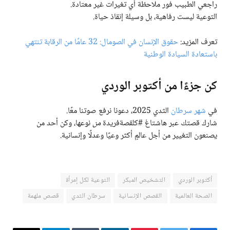
راجعي الطبيب فور ملاحظة أي تغيرات غير معتادة.
التوعية ليست رفاهية، بل وسيلة إنقاذ حياة.
تعرف المزيد:
حقوق الإنسان في الصومال: 32 عامًا من الرقابة تنتهي
باستعادة السيادة الوطنية
كن جزءًا من أكتوبر الوردي
في
شهر سرطان
الثدي 2025، دعونا نرفع صوتنا معًا.
شارك قصتك عبر هاشتاغ #كلقصةفريدة
من
نوعها، وكن أحد من
يصنعون التغيير من أجل عالمٍ أكثر وعيًا وعدلًا وإنسانية.
أكتوبر الوردي
التشخيص المبكر
التوعية لكل إمرأة
الصحة العالمية
القصص الإنسانية
سرطان الثدي
قصص ملهمة