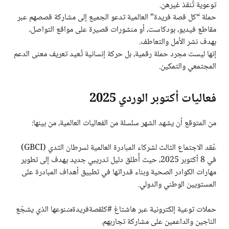
توعوية تُنقذ غيرهن.
حملة “كل قصة فريدة” العالمية تدعو الجميع إلى مشاركة قصصهم عبر
مقاطع فيديو، بودكاست، أو منشورات قصيرة على مواقع التواصل،
بهدف نشر الأمل والتعاطف.
إنها ليست مجرد حملة رقمية، بل حركة إنسانية تُعيد تعريف معنى الدعم
المجتمعي والتمكين.
فعاليات أكتوبر الوردي 2025
من المتوقع أن يشهد الشهر سلسلة من الفعاليات العالمية، من بينها:
عُقد الاجتماع الثالث لشركاء المبادرة العالمية لسرطان الثدي (GBCI)
في 8 أكتوبر 2025، حيث أُطلق دليل تدريبي جديد يهدف إلى تطوير
مهارات الكوادر الصحية وبناء قدراتها في تطبيق أهداف المبادرة على
المستويين الوطني والدولي.
حملات توعية إلكترونية عبر هاشتاغ #كلقصةفريدة
من
نوعها الذي يشجّع
الناجين والداعمين على مشاركة تجاربهم.