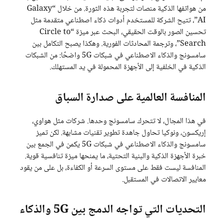
من هواتفها الذكية منصات لتجربة هذه الثورة. من خلال “Galaxy
AI”، تتيح الشركة للمستخدم أدوات ذكاء اصطناعي متقدمة مثل
تحسين الصور بالوقت الحقيقي، البحث عبر ميزة “Circle to
Search”، وترجمة المحادثات الفورية. وهكذا يصبح التكامل بين
سامسونج والذكاء الاصطناعي في شبكات 5G واضحًا: من الشبكات
الذكية في الخلفية إلى الأجهزة المحمولة في يد المستهلك.
المنافسة العالمية على صدارة السباق
في هذا المجال، لا تتحرك سامسونج وحدها. شركات مثل هواوي،
إريكسون، ونوكيا تحاول جاهدة تطوير تقنيات مشابهة. لكن تميز
سامسونج والذكاء الاصطناعي في شبكات 5G يكمن في الجمع بين
خبرة الأجهزة الذكية والبنية التحتية، ما يمنحها ميزة تنافسية قوية.
المنافسة ليست فقط على مستوى السرعة أو الكفاءة، بل على من يقود
معايير الاتصالات في المستقبل.
التحديات التي تواجه الدمج بين 5G والذكاء