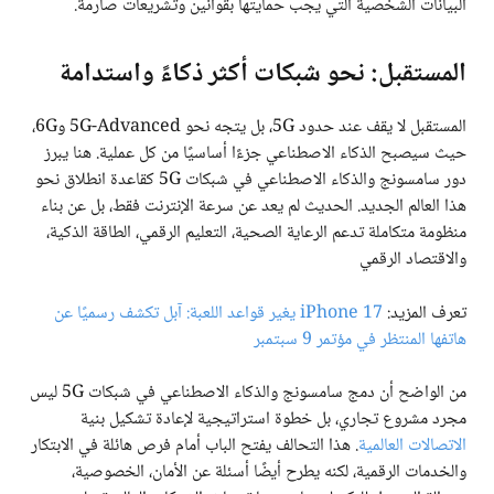
البيانات الشخصية التي يجب حمايتها بقوانين وتشريعات صارمة.
المستقبل: نحو شبكات أكثر ذكاءً واستدامة
المستقبل لا يقف عند حدود 5G، بل يتجه نحو 5G-Advanced و6G،
حيث سيصبح الذكاء الاصطناعي جزءًا أساسيًا من كل عملية. هنا يبرز
دور سامسونج والذكاء الاصطناعي في شبكات 5G كقاعدة انطلاق نحو
هذا العالم الجديد. الحديث لم يعد عن سرعة الإنترنت فقط، بل عن بناء
منظومة متكاملة تدعم الرعاية الصحية، التعليم الرقمي، الطاقة الذكية،
والاقتصاد الرقمي
تعرف المزيد:
iPhone 17 يغير قواعد اللعبة: آبل تكشف رسميًا عن
هاتفها المنتظر في مؤتمر 9 سبتمبر
من الواضح أن دمج سامسونج والذكاء الاصطناعي في شبكات 5G ليس
مجرد مشروع تجاري، بل خطوة استراتيجية لإعادة تشكيل بنية
الاتصالات العالمية
. هذا التحالف يفتح الباب أمام فرص هائلة في الابتكار
والخدمات الرقمية، لكنه يطرح أيضًا أسئلة عن الأمان، الخصوصية،