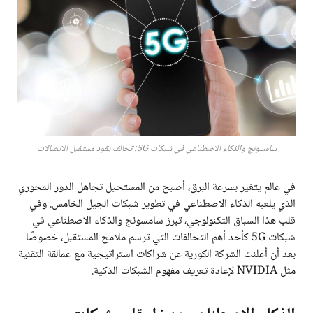
سامسونج والذكاء الاصطناعي في شبكات 5G: تحالف يقود مستقبل الاتصالات
في عالم يتغير بسرعة البرق، أصبح من المستحيل تجاهل الدور المحوري
الذي يلعبه الذكاء الاصطناعي في تطوير شبكات الجيل الخامس. وفي
قلب هذا السباق التكنولوجي، تبرز سامسونج والذكاء الاصطناعي في
شبكات 5G كأحد أهم التحالفات التي ترسم ملامح المستقبل، خصوصًا
بعد أن أعلنت الشركة الكورية عن شراكات استراتيجية مع عمالقة التقنية
مثل NVIDIA لإعادة تعريف مفهوم الشبكات الذكية.