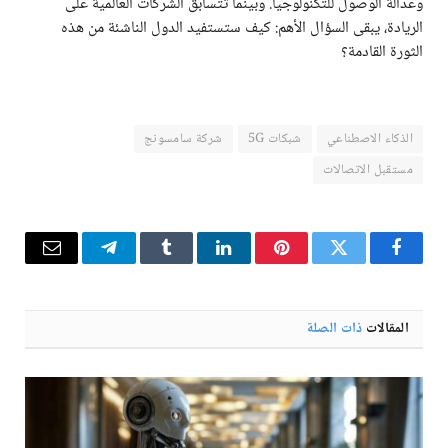
وعدالة الوصول للتكنولوجيا. وبينما تتسابق الشركات العالمية على
الريادة، يبقى السؤال الأهم: كيف ستستفيد الدول الناشئة من هذه
الثورة القادمة؟
الذكاء الاصطناعي
شبكات 5G
شركة سامسونج
مستقبل الاتصالات
فيسبوك
تويتر
بينتيريست
لينكدإن
Tumblr
تيلقرام
البريد
الإلكترو
المقالات
ذات الصلة