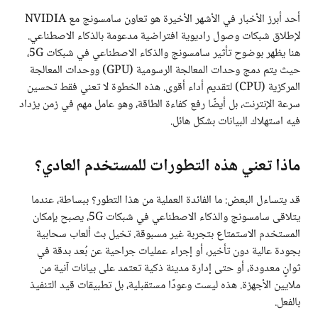
أحد أبرز الأخبار في الأشهر الأخيرة هو تعاون سامسونج مع NVIDIA
لإطلاق شبكات وصول راديوية افتراضية مدعومة بالذكاء الاصطناعي.
هنا يظهر بوضوح تأثير سامسونج والذكاء الاصطناعي في شبكات 5G،
حيث يتم دمج وحدات المعالجة الرسومية (GPU) ووحدات المعالجة
المركزية (CPU) لتقديم أداء أقوى. هذه الخطوة لا تعني فقط تحسين
سرعة الإنترنت، بل أيضًا رفع كفاءة الطاقة، وهو عامل مهم في زمن يزداد
فيه استهلاك البيانات بشكل هائل.
ماذا تعني هذه التطورات للمستخدم العادي؟
قد يتساءل البعض: ما الفائدة العملية من هذا التطور؟ ببساطة، عندما
يتلاقى سامسونج والذكاء الاصطناعي في شبكات 5G، يصبح بإمكان
المستخدم الاستمتاع بتجربة غير مسبوقة. تخيل بث ألعاب سحابية
بجودة عالية دون تأخير، أو إجراء عمليات جراحية عن بُعد بدقة في
ثوانٍ معدودة، أو حتى إدارة مدينة ذكية تعتمد على بيانات آنية من
ملايين الأجهزة. هذه ليست وعودًا مستقبلية، بل تطبيقات قيد التنفيذ
بالفعل.