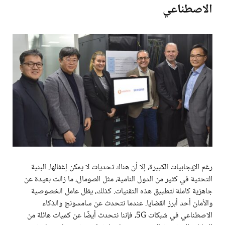
الاصطناعي
رغم الإيجابيات الكبيرة، إلا أن هناك تحديات لا يمكن إغفالها. البنية
التحتية في كثير من الدول النامية، مثل الصومال، ما زالت بعيدة عن
جاهزية كاملة لتطبيق هذه التقنيات. كذلك، يظل عامل الخصوصية
والأمان أحد أبرز القضايا. عندما نتحدث عن سامسونج والذكاء
الاصطناعي في شبكات 5G، فإننا نتحدث أيضًا عن كميات هائلة من