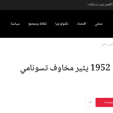
كعيو يثير تساؤلات
محلي
اقتصاد
تكنولوجيا
ثقافة ومجتمع
سياسة
زلزال شرق روسيا الأقوى منذ 1952 يثير مخاوف تسونامي
تيريست