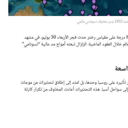
مي عالمي
زلزال شرق روسيا الأقوى منذ 1952 حيث بلغت شدته 8.7 درجة على مقياس رختر حدث فجر الأربعاء 30 يوليو، في مشهد
الم خلال العقود الماضية. الزلزال تبعته أمواج مد عاتية “تسونامي”
اسعة
صر تأثيره على روسيا وحدها، بل امتد إلى إطلاق تحذيرات من موجات
لى سواحل آسيا. هذه التحذيرات أعادت المخاوف من تكرار كارثة