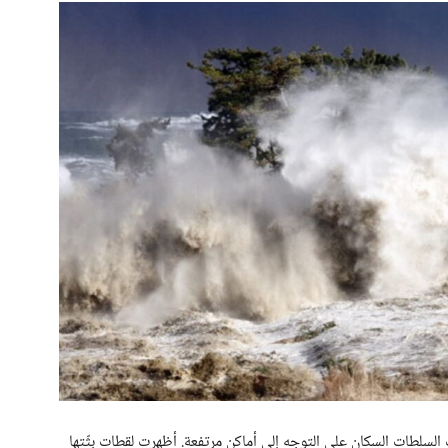
 السلطات السكان على التوجه إلى أماكن مرتفعة. أظهرت لقطات بثّتها