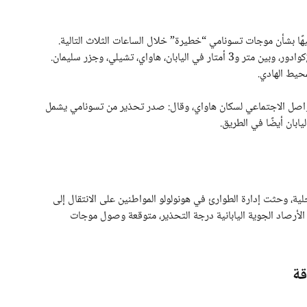
هًا بشأن موجات تسونامي “خطيرة” خلال الساعات الثلاث التالية.
وأفاد بأن ارتفاع الأمواج قد يتجاوز 3 أمتار في روسيا والإكوادور، وبين متر و3 أمتار في اليابان، هاواي، تشيلي، وجزر سليمان.
حيط الهادي.
لتواصل الاجتماعي لسكان هاواي، وقال: صدر تحذير من تسونامي يشمل
يابان أيضًا في الطريق.
ية، وحثت إدارة الطوارئ في هونولولو المواطنين على الانتقال إلى
ة الأرصاد الجوية اليابانية درجة التحذير، متوقعة وصول موجات
قة