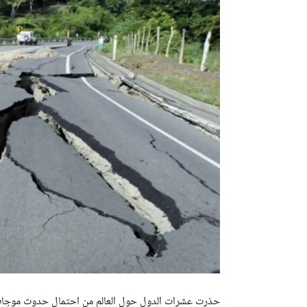
حذرت عشرات الدول حول العالم من احتمال حدوث موجات تس