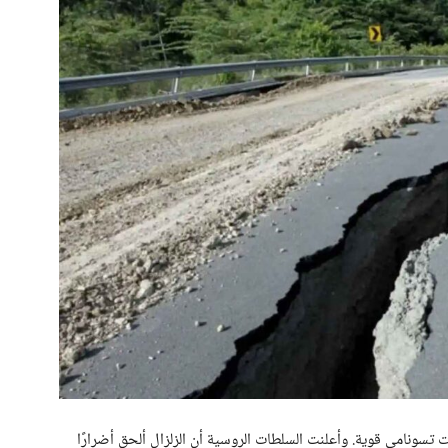
ونامي قوية. وأعلنت السلطات الروسية أن الزلزال ألحق أضرارًا