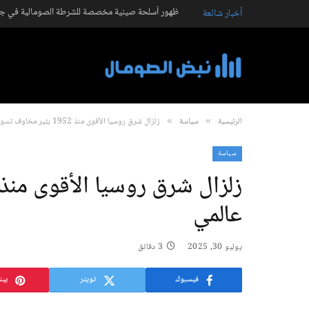
ظهور أسلحة صينية مخصصة للشرطة الصومالية في جال
أخبار شائعة
الرئيسية
سياسة
زلزال شرق روسيا الأقوى منذ 1952 يثير مخاوف تسونامي عالمي
»
»
سياسة
عالمي
يوليو 30, 2025
3 دقائق
فيسبوك
تويتر
بين