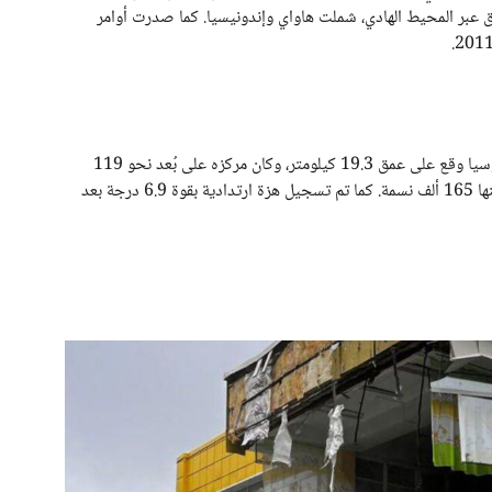
ق عبر المحيط الهادي، شملت هاواي وإندونيسيا. كما صدرت أوامر
هيئة المسح الجيولوجي الأمريكية أعلنت أن زلزال شرق روسيا وقع على عمق 19.3 كيلومتر، وكان مركزه على بُعد نحو 119
كيلومترًا من مدينة بتروبافلوفسك، كامتشاتسكي التي يقطنها 165 ألف نسمة. كما تم تسجيل هزة ارتدادية بقوة 6.9 درجة بعد