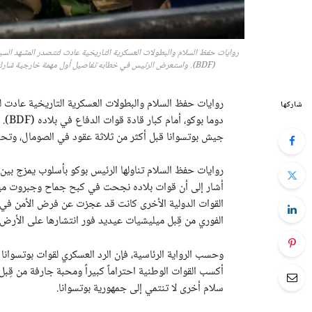
روايات حفظ السلام والبطولات العسكرية التاريخية عادت لتتصدر المشهد السيا
(BDF). واستعرض الرئيس في خطابه تفاصيل أول مهمة خارجية شارك فيها جيش بوتسوانا قبل أكثر من ثلاثة عقود في الصومال، وتحديداً في مدينة بيدوا.
روايات حفظ السلام والبطولات العسكرية التاريخية عادت 
شاركها
دوما
جيش بوتسوانا قبل أكثر من ثلاثة عقود في الصومال، وتحدي
روايات حفظ السلام تناولها الرئيس بوكو بأسلوب يمزج بين ا
أشار إلى أن قوات بلاده نجحت في كبح جماح وجبروت ميل
القوات الدولية الأخرى كانت قد عجزت عن فرض الأمن في ت
الفوري من قِبل ميليشيات عيديد فور انتشارها على الأرض.
وحسب الرواية الرئاسية، فإن الرد العسكري لقوات بوتسوانا كا
أكسب القوات الوطنية احتراماً كبيراً ومحبة جارفة من قِبل
سلام أخرى لا تنتمي إلى جمهورية بوتسوانا.