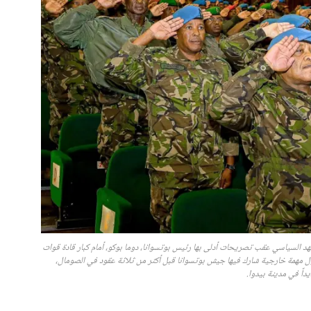
د السياسي عقب تصريحات أدلى بها رئيس بوتسوانا، دوما بوكو، أمام كبار قادة قوات
به تفاصيل أول مهمة خارجية شارك فيها جيش بوتسوانا قبل أكثر من ثلاثة عقود في الصومال،
اً في مدينة بيدوا.