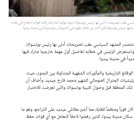
سي عقب تصريحات أدلى بها رئيس بوتسوانا، دوما بوكو، أمام كبار قادة قوات الدفاع في بلاده
لتتصدر المشهد السياسي عقب تصريحات أدلى بها رئيس بوتسوانا،
 بوكو، أمام كبار قادة قوات الدفاع في بلاده (BDF). واستعرض الرئيس في خطابه تفاصيل أول مهمة خارجية شارك فيها
داً في مدينة بيدوا.
لوقائع التاريخية والمأثورات الشفهية المتداولة بين الجنود، حيث
يشيات الجنرال الصومالي الشهير محمد فارح عيديد. وأضاف أن
لك المنطقة قبل وصول كتيبة بوتسوانا، والتي تعرضت للاختبار
ن قوياً ومنظماً للغاية، مما أجبر مقاتلي عيديد على التراجع، وهو ما
 سكان مدينة بيدوا، الذين رفضوا لاحقاً التعامل مع أي قوات حفظ