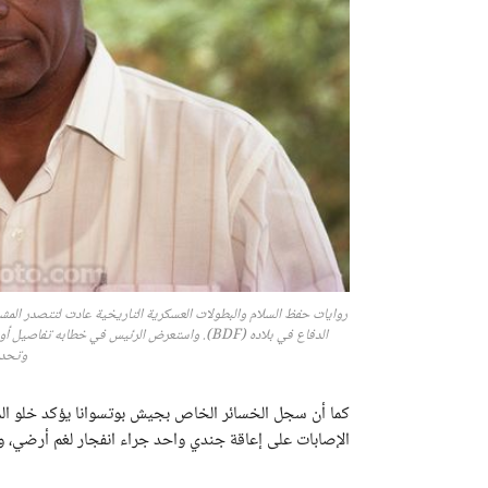
روايات حفظ السلام والبطولات العسكرية التاريخية عادت لتتصدر المشه
الدفاع في بلاده (BDF). واستعرض الرئيس في خطا
وتحديد
كما أن سجل الخسائر الخاص بجيش بوتسوانا يؤكد خلو الم
الإصابات على إعاقة جندي واحد جراء انفجار لغم أرضي، 