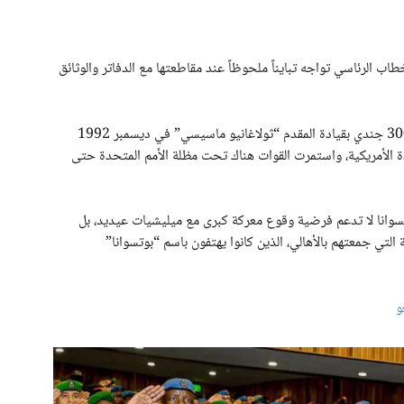
ب الرئاسي تواجه تبايناً ملحوظاً عند مقاطعتها مع الدفاتر والوثائق
وتؤكد السجلات الرسمية أن بوتسوانا أرسلت بالفعل نحو 300 جندي بقيادة المقدم “ثولاغانيو ماسيسي” في ديسمبر 1992
حدة الأمريكية، واستمرت القوات هناك تحت مظلة الأمم المتحدة حتى
تسوانا لا تدعم فرضية وقوع معركة كبرى مع ميليشيات عيديد، بل
 التي جمعتهم بالأهالي، الذين كانوا يهتفون باسم “بوتسوانا”
و