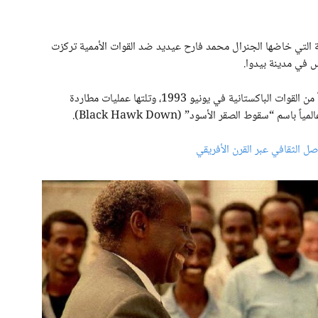
ية التي خاضها الجنرال محمد فارح عيديد ضد القوات الأممية تركزت
وشهدت العاصمة كمائن شهيرة أسفرت عن مقتل 24 جندياً من القوات الباكستانية في يونيو 1993، وتلتها عمليات مطاردة
م “سقوط الصقر الأسود” (Black Hawk Down).
صل الثقافي عبر القرن الأفريقي