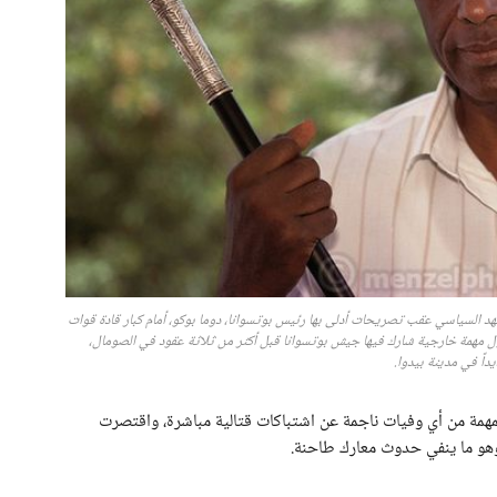
د السياسي عقب تصريحات أدلى بها رئيس بوتسوانا، دوما بوكو، أمام كبار قادة قوات
به تفاصيل أول مهمة خارجية شارك فيها جيش بوتسوانا قبل أكثر من ثلاثة عقود في الصومال،
اً في مدينة بيدوا.
همة من أي وفيات ناجمة عن اشتباكات قتالية مباشرة، واقتصرت
وهو ما ينفي حدوث معارك طاحنة.