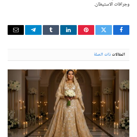
وجرافات الاستيطان.
فيسبوك
تويتر
بينتيريست
لينكدإن
Tumblr
تيلقرام
البريد
الإلكترو
المقالات
ذات الصلة