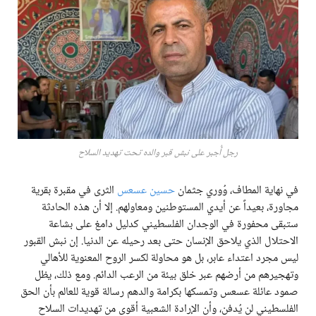
رجل أُجبر على نبش قبر والده تحت تهديد السلاح
في نهاية المطاف، وُوري جثمان
حسين عسعس
الثرى في مقبرة بقرية
مجاورة، بعيداً عن أيدي المستوطنين ومعاولهم. إلا أن هذه الحادثة
ستبقى محفورة في الوجدان الفلسطيني كدليل دامغ على بشاعة
الاحتلال الذي يلاحق الإنسان حتى بعد رحيله عن الدنيا. إن نبش القبور
ليس مجرد اعتداء عابر، بل هو محاولة لكسر الروح المعنوية للأهالي
وتهجيرهم من أرضهم عبر خلق بيئة من الرعب الدائم. ومع ذلك، يظل
صمود عائلة عسعس وتمسكها بكرامة والدهم رسالة قوية للعالم بأن الحق
الفلسطيني لن يُدفن، وأن الإرادة الشعبية أقوى من تهديدات السلاح