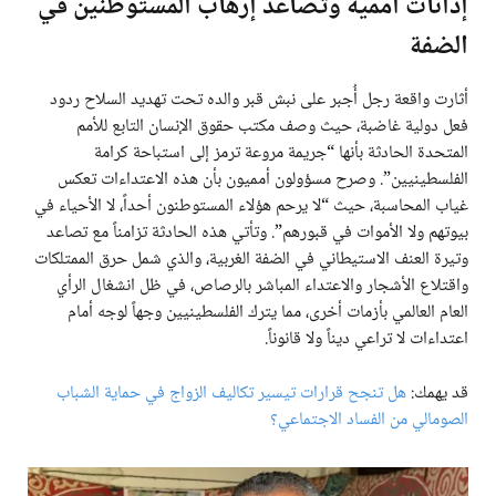
إدانات أممية وتصاعد إرهاب المستوطنين في
الضفة
أثارت واقعة رجل أُجبر على نبش قبر والده تحت تهديد السلاح ردود
فعل دولية غاضبة، حيث وصف مكتب حقوق الإنسان التابع للأمم
المتحدة الحادثة بأنها “جريمة مروعة ترمز إلى استباحة كرامة
الفلسطينيين”. وصرح مسؤولون أمميون بأن هذه الاعتداءات تعكس
غياب المحاسبة، حيث “لا يرحم هؤلاء المستوطنون أحداً، لا الأحياء في
بيوتهم ولا الأموات في قبورهم”. وتأتي هذه الحادثة تزامناً مع تصاعد
وتيرة العنف الاستيطاني في الضفة الغربية، والذي شمل حرق الممتلكات
واقتلاع الأشجار والاعتداء المباشر بالرصاص، في ظل انشغال الرأي
العام العالمي بأزمات أخرى، مما يترك الفلسطينيين وجهاً لوجه أمام
اعتداءات لا تراعي ديناً ولا قانوناً.
قد يهمك:
هل تنجح قرارات تيسير تكاليف الزواج في حماية الشباب
الصومالي من الفساد الاجتماعي؟