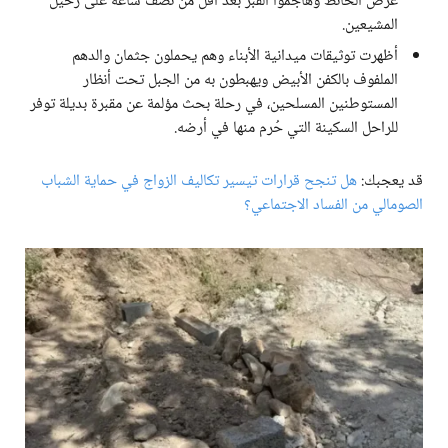
عرض الحائط وهاجموا القبر بعد أقل من نصف ساعة على رحيل
المشيعين.
أظهرت توثيقات ميدانية الأبناء وهم يحملون جثمان والدهم
الملفوف بالكفن الأبيض ويهبطون به من الجبل تحت أنظار
المستوطنين المسلحين، في رحلة بحث مؤلمة عن مقبرة بديلة توفر
للراحل السكينة التي حُرم منها في أرضه.
قد يعجبك:
هل تنجح قرارات تيسير تكاليف الزواج في حماية الشباب
الصومالي من الفساد الاجتماعي؟