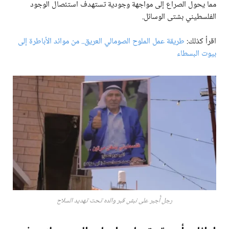
مما يحول الصراع إلى مواجهة وجودية تستهدف استئصال الوجود
الفلسطيني بشتى الوسائل.
اقرأ كذلك:
طريقة عمل الملوح الصومالي العريق.. من موائد الأباطرة إلى
بيوت البسطاء
رجل أُجبر على نبش قبر والده تحت تهديد السلاح