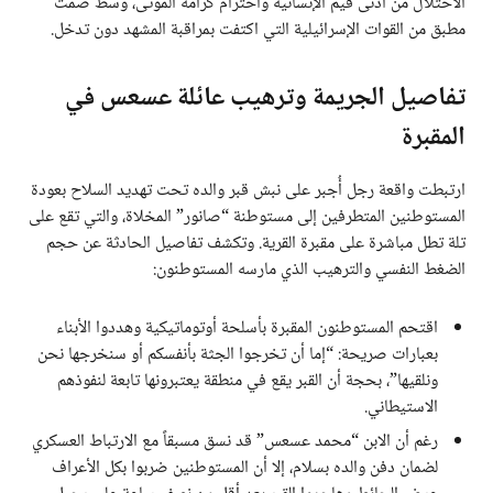
الاحتلال من أدنى قيم الإنسانية واحترام كرامة الموتى، وسط صمت
مطبق من القوات الإسرائيلية التي اكتفت بمراقبة المشهد دون تدخل.
تفاصيل الجريمة وترهيب عائلة عسعس في
المقبرة
ارتبطت واقعة رجل أُجبر على نبش قبر والده تحت تهديد السلاح بعودة
المستوطنين المتطرفين إلى مستوطنة “صانور” المخلاة، والتي تقع على
تلة تطل مباشرة على مقبرة القرية. وتكشف تفاصيل الحادثة عن حجم
الضغط النفسي والترهيب الذي مارسه المستوطنون:
اقتحم المستوطنون المقبرة بأسلحة أوتوماتيكية وهددوا الأبناء
بعبارات صريحة: “إما أن تخرجوا الجثة بأنفسكم أو سنخرجها نحن
ونلقيها”، بحجة أن القبر يقع في منطقة يعتبرونها تابعة لنفوذهم
الاستيطاني.
رغم أن الابن “محمد عسعس” قد نسق مسبقاً مع الارتباط العسكري
لضمان دفن والده بسلام، إلا أن المستوطنين ضربوا بكل الأعراف