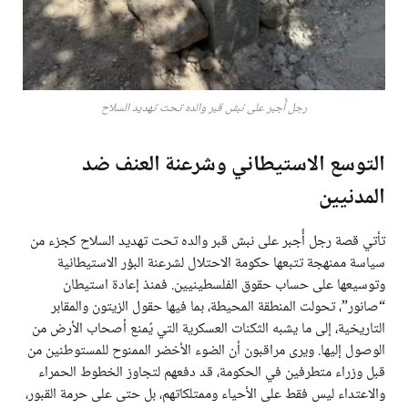
رجل أُجبر على نبش قبر والده تحت تهديد السلاح
التوسع الاستيطاني وشرعنة العنف ضد
المدنيين
تأتي قصة رجل أُجبر على نبش قبر والده تحت تهديد السلاح كجزء من
سياسة ممنهجة تتبعها حكومة الاحتلال لشرعنة البؤر الاستيطانية
وتوسيعها على حساب حقوق الفلسطينيين. فمنذ إعادة استيطان
“صانور”، تحولت المنطقة المحيطة، بما فيها حقول الزيتون والمقابر
التاريخية، إلى ما يشبه الثكنات العسكرية التي يُمنع أصحاب الأرض من
الوصول إليها. ويرى مراقبون أن الضوء الأخضر الممنوح للمستوطنين من
قبل وزراء متطرفين في الحكومة، قد دفعهم لتجاوز الخطوط الحمراء
والاعتداء ليس فقط على الأحياء وممتلكاتهم، بل حتى على حرمة القبور،