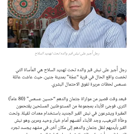
رجل أُجبر على نبش قبر والده تحت تهديد السلاح
رجل أُجبر على نبش قبر والده تحت تهديد السلاح هي المأساة التي
لخصت واقع الحال في قرية “عجّة” بمدينة جنين، حيث عاشت عائلة
عسعس لحظات مريرة تفوق الاحتمال البشري.
فبعد وقت قصير من مواراة جثمان والدهم “حسين عسعس” (80 عاماً)
الثرى، فوجئ الأبناء بمجموعة من المستوطنين المسلحين يقتحمون
المقبرة ويشرعون في نبش القبر الجديد باستخدام معدات ثقيلة. وتحت
وطأة الترهيب، وجد الأبناء أنفسهم أمام خيار وحيد ومرير، وهو نبش
القبر بأيديهم لنقل جثمان والدهم إلى مكان آخر، في مشهد يجسد تجرد