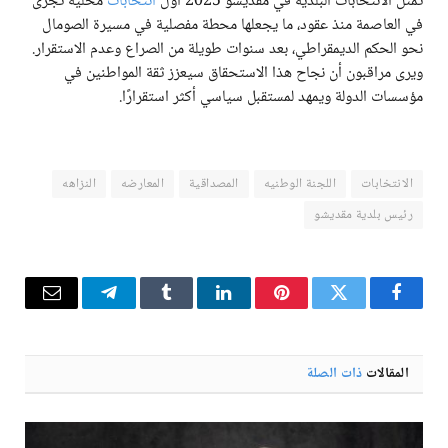
تمثل الانتخابات البلدية في مقديشو 2025 أول
انتخابات
محلية تُجرى
في العاصمة منذ عقود، ما يجعلها محطة مفصلية في مسيرة الصومال
نحو الحكم الديمقراطي، بعد سنوات طويلة من الصراع وعدم الاستقرار.
ويرى مراقبون أن نجاح هذا الاستحقاق سيعزز ثقة المواطنين في
مؤسسات الدولة ويمهد لمستقبل سياسي أكثر استقرارًا.
الانتخابات
اللجنة الوطنيه
المصداقية
المعارضه
النزاهه
رئيس بلدية مقديشو
فيسبوك
تويتر
بينتيريست
لينكدإن
Tumblr
تيلقرام
البريد
الإلكترو
المقالات
ذات الصلة