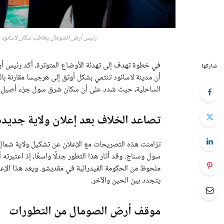
رئيس أرض الصومال يخاطب سكان لاسانود 
شاركها
أن مدينة لاسانود تنتمي بشكل أوثق إلى هرجيسا مقارنة ب
الساحلية، حيث شدد على أن سكان شرق سول جزء أصيل من أ
تصاعد الخلاف بعد إعلان ولاية جديدة
تزامنت هذه التصريحات مع الإعلان عن تشكيل ولاية شمال
سول وسناج. وقد أثار هذا التطور جدلًا واسعًا، إذ اعتبرته
ملحوظ من الحكومة الفيدرالية في مقديشو. ويعد هذا ال
يتجدد بين الحين والآخر.
موقف أرض الصومال من التطورات