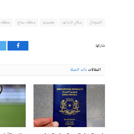
الصومال
سكان لاسانود
مقديشو
منطقه سناج
منطقه 
شاركها.
فيسبوك
المقالات
ذات الصلة