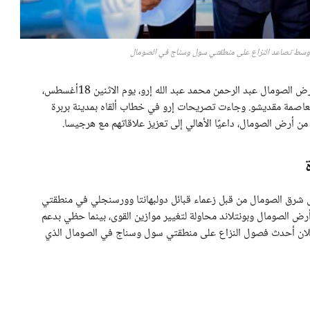
وسط تصاعد النزاع على منطقتي سول وسناج في الصومال
في خطوة تهدف إلى تهدئة الأوضاع المتوترة، أكد رئيس أرض الصومال عبد الرحمن محمد عبد الله إرو، يوم الاثنين 18أغسطس،
العاصمة مقديشو. وجاءت تصريحات إرو في خطاب ألقاه بمدينة بربرة
رض الصومال، داعيًا الأهالي إلى تعزيز علاقاتهم مع هرجيسا.
 شرق الصومال من قبل زعماء قبائل دولبهانتا وورسنجلي في منطقتي
 أرض الصومال وبونتلاند محاولة لتغيير موازين القوى، بينما حظي بدعم
إعلان أحدث فصول النزاع على منطقتي سول وسناج في الصومال الذي