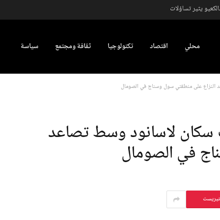
كعيو يثير تساؤلات
محلي
اقتصاد
تكنولوجيا
ثقافة ومجتمع
سياسة
النزاع على منطقتي سول وسناج في الصومال
سكان لاسانود وسط تصاعد
اج في الصومال
تيريست