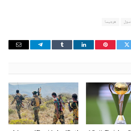
سول
هرجيسا
تويتر
بينتيريست
لينكدإن
Tumblr
تيلقرام
البريد
الإلكترون