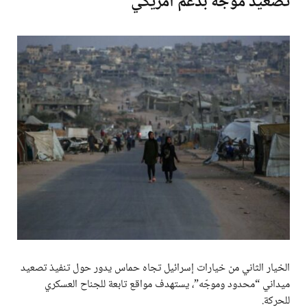
تصعيد موجه بدعم أمريكي
الخيار الثاني من خيارات إسرائيل تجاه حماس يدور حول تنفيذ تصعيد
ميداني “محدود وموجّه”، يستهدف مواقع تابعة للجناح العسكري
للحركة.