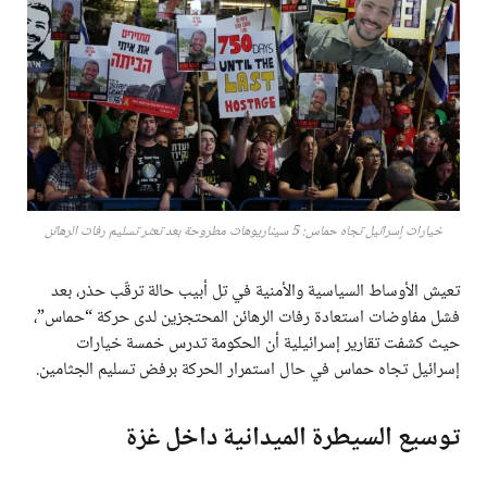
خيارات إسرائيل تجاه حماس: 5 سيناريوهات مطروحة بعد تعثر تسليم رفات الرهائن
تعيش الأوساط السياسية والأمنية في تل أبيب حالة ترقّب حذر، بعد
فشل مفاوضات استعادة رفات الرهائن المحتجزين لدى حركة “حماس”،
حيث كشفت تقارير إسرائيلية أن الحكومة تدرس خمسة خيارات
إسرائيل تجاه حماس في حال استمرار الحركة برفض تسليم الجثامين.
توسيع السيطرة الميدانية داخل غزة