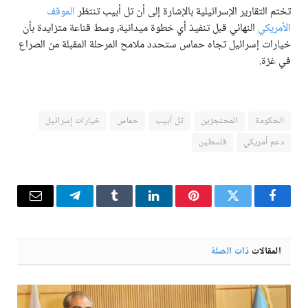
تختم التقارير الإسرائيلية بالإشارة إلى أن تل أبيب تنتظر
الموقف
الأمريكي
النهائي قبل تنفيذ أي خطوة ميدانية، وسط قناعة متزايدة بأن
خيارات إسرائيل تجاه حماس ستحدد ملامح المرحلة المقبلة من الصراع
في غزة.
الحكومة
المحتجزين
تل أبيب
حماس
خيارات إسرائيل
دعم أمريكي
فلسطين
فيسبوك
تويتر
بينتيريست
لينكدإن
Tumblr
تيلقرام
البريد
الإلكترو
المقالات
ذات الصلة