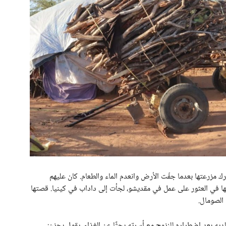
ترك مزرعتها بعدما جفّت الأرض وانعدم الماء والطعام. كان عليهم
 فشلها في العثور على عمل في مقديشو، لجأت إلى داداب في كينيا. قصتها
الصومال.
يه بعد اضطراره للنزوح مع أسرته بحثًا عن الغذاء. يقول بحزن: