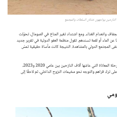
 النازحين يواجهون خذلان السلطات والمجتمع
جفاف وانعدام الغذاء. ومع اشتداد تغير المناخ في الصومال، تحوّلت
ا عن الماء أو لقمة تسندهم. تقول منظمة العفو الدولية في تقرير جديد
تفى المجتمع الدولي بالمشاهدة. النتيجة كانت مأساة حقيقية تمسّ
التقرير الصادر بعنوان “لا مطر، لا طعام، لا حيوانات” يوثّق رحلة المعاناة التي عاشها آلاف النازحين بين عامي 2020 و2023،
على ترك قراهم والتوجه نحو مخيمات النزوح الداخلي، ثم لاحقًا إلى
ومي