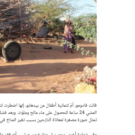
قالت فادومو، أمّ لثمانية أطفال من بيدهابو، إنها اضطرت ل
المشي 24 ساعة للحصول على ماء مالح وملوّث. وبعد
تمثل صورة مصغرة لمعاناة النازحين بسبب تغير المناخ في 
وفي شهادة أخرى، يروي بيل، مزارع من جيليب، أنه فقد والد