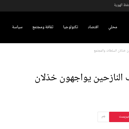
فظ الهوية
محلي
اقتصاد
تكنولوجيا
ثقافة ومجتمع
سياسة
ون خذلان السلطات والمجتمع
ف النازحين يواجهون خذلان
تيريست