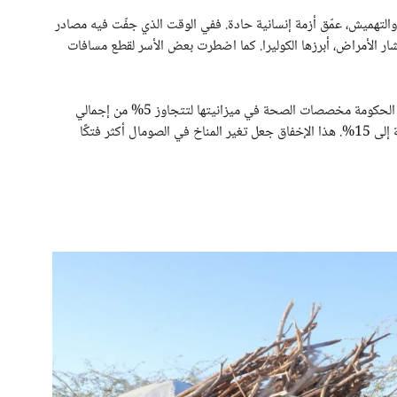
 والتهميش، عمّق أزمة إنسانية حادة. ففي الوقت الذي جفّت فيه مصادر
ار الأمراض، أبرزها الكوليرا. كما اضطرت بعض الأسر لقطع مسافات
ورغم إعلان الجفاف كارثة وطنية منذ عام 2021، لم ترفع الحكومة مخصصات الصحة في ميزانيتها لتتجاوز 5% من إجمالي
الإنفاق العام، رغم التزامها وفق “إعلان أبوجا” بزيادة النسبة إلى 15%. هذا الإخفاق جعل تغير المناخ في الصومال أكثر فتكًا