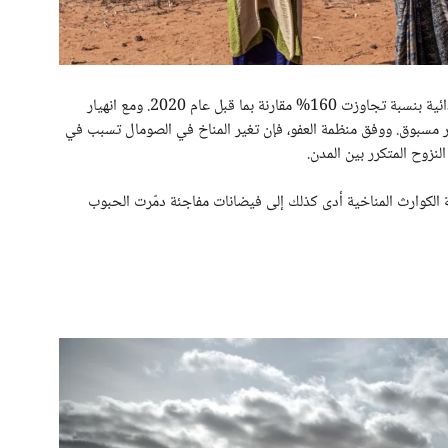
أدت موجات الجفاف المتكررة إلى ارتفاع أسعار المواد الغذائية بنسبة تجاوزت 160% مقارنة بما قبل عام 2020. ومع انهيار
ير مسبوق. ووفق منظمة العفو، فإن تغير المناخ في الصومال تسبب في
لنزوح المتكرر بين المدن.
ة الكوارث المناخية أدى كذلك إلى فيضانات مفاجئة دمّرت الحبوب