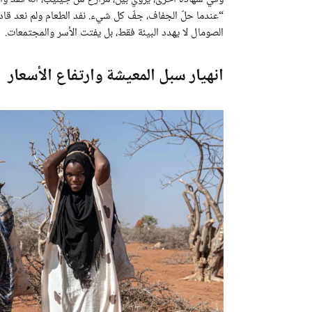
“عندما حلّ الجفاف، جفّ كل شيء. نفد الطعام ولم نعد قادري
الصومال لا يهدد البيئة فقط، بل يفتت الأسر والمجتمعات.
انهيار سبل المعيشة وارتفاع الأسعار