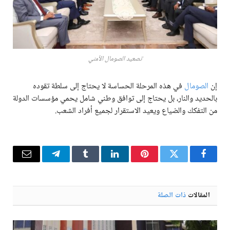
تصعيد الصومال الأمني
إن
الصومال
في هذه المرحلة الحساسة لا يحتاج إلى سلطة تقوده
بالحديد والنار، بل يحتاج إلى توافق وطني شامل يحمي مؤسسات الدولة
من التفكك والضياع ويعيد الاستقرار لجميع أفراد الشعب.
فيسبوك
تويتر
بينتيريست
لينكدإن
Tumblr
تيلقرام
البريد
الإلكترو
المقالات
ذات الصلة