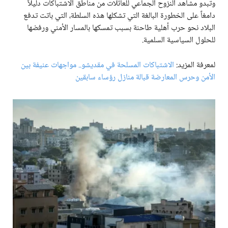
وتبدو مشاهد النزوح الجماعي للعائلات من مناطق الاشتباكات دليلاً
دامغاً على الخطورة البالغة التي تشكلها هذه السلطة، التي باتت تدفع
البلاد نحو حرب أهلية طاحنة بسبب تمسكها بالمسار الأمني ورفضها
للحلول السياسية السلمية.
لمعرفة المزيد:
الاشتباكات المسلحة في مقديشو.. مواجهات عنيفة بين
الأمن وحرس المعارضة قبالة منازل رؤساء سابقين