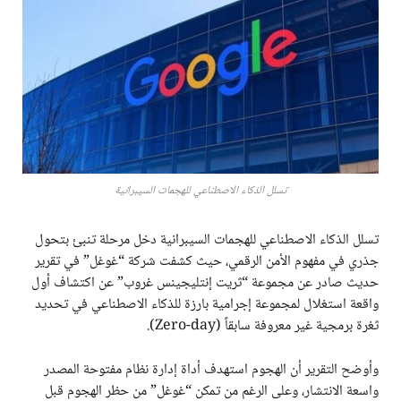
تسلل الذكاء الاصطناعي للهجمات السيبرانية
تسلل الذكاء الاصطناعي للهجمات السيبرانية دخل مرحلة تنبئ بتحول
جذري في مفهوم الأمن الرقمي، حيث كشفت شركة “غوغل” في تقرير
حديث صادر عن مجموعة “ثريت إنتليجينس غروب” عن اكتشاف أول
واقعة استغلال لمجموعة إجرامية بارزة للذكاء الاصطناعي في تحديد
ثغرة برمجية غير معروفة سابقاً (Zero-day).
وأوضح التقرير أن الهجوم استهدف أداة إدارة نظام مفتوحة المصدر
واسعة الانتشار، وعلى الرغم من تمكن “غوغل” من حظر الهجوم قبل