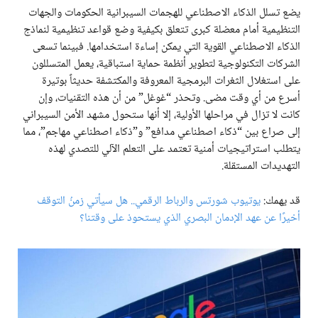
يضع تسلل الذكاء الاصطناعي للهجمات السيبرانية الحكومات والجهات
التنظيمية أمام معضلة كبرى تتعلق بكيفية وضع قواعد تنظيمية لنماذج
الذكاء الاصطناعي القوية التي يمكن إساءة استخدامها. فبينما تسعى
الشركات التكنولوجية لتطوير أنظمة حماية استباقية، يعمل المتسللون
على استغلال الثغرات البرمجية المعروفة والمكتشفة حديثاً بوتيرة
أسرع من أي وقت مضى. وتحذر “غوغل” من أن هذه التقنيات، وإن
كانت لا تزال في مراحلها الأولية، إلا أنها ستحول مشهد الأمن السيبراني
إلى صراع بين “ذكاء اصطناعي مدافع” و”ذكاء اصطناعي مهاجم”، مما
يتطلب استراتيجيات أمنية تعتمد على التعلم الآلي للتصدي لهذه
التهديدات المستقلة.
قد يهمك:
يوتيوب شورتس والرباط الرقمي.. هل سيأتي زمنُ التوقف
أخيرًا عن عهد الإدمان البصري الذي يستحوذ على وقتنا؟