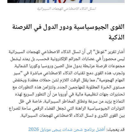
تسلل الذكاء الاصطناعي للهجمات السيبرانية
القوى الجيوسياسية ودور الدول في القرصنة
الذكية
أشار تقرير “غوغل” إلى أن تسلل الذكاء الاصطناعي للهجمات السيبرانية
ليس محصوراً في عصابات الجرائم الإلكترونية فحسب، بل يمتد ليشمل
مجموعات قرصنة مرتبطة بدول مثل الصين وروسيا وكوريا الشمالية.
وتجرب هذه القوى دمج تقنيات الذكاء الاصطناعي مباشرة في “سير
المهام الهجومية”، مما يقلل الوقت اللازم لشن حملات معقدة ويخفض
مستوى الخبرة المطلوبة للمهاجمين الجدد. وتتزامن هذه التطورات مع
تحذيرات جهات تنظيمية مالية في أوروبا من أن التطور السريع لهذه
النماذج يزيد من سرعة ونطاق المخاطر السيبرانية، خاصة في ظل
التوترات الجيوسياسية الراهنة التي تجعل الفضاء الرقمي ساحة للصراع
بين القوى الكبرى و تسلل الذكاء الاصطناعي للهجمات السيبرانية.
قد يعجبك:
أفضل برنامج شحن شدات ببجي موبايل 2026