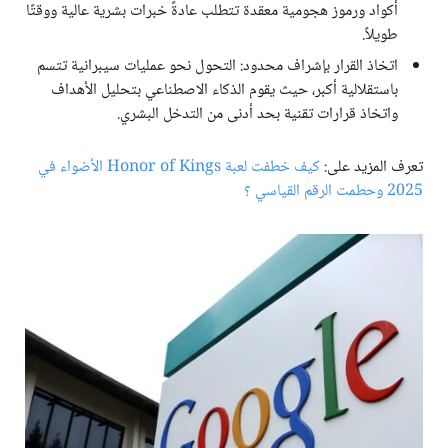
أكواد ورموز هجومية معقدة تتطلب عادةً خبرات بشرية عالية ووقتًا
طويلاً.
اتخاذ القرار بإشراف محدود: التحول نحو عمليات سيبرانية تتسم
باستقلالية أكبر، حيث يقوم الذكاء الاصطناعي بتحليل الأهداف
واتخاذ قرارات تقنية بحد أدنى من التدخل البشري.
تعرف المزيد على:
كيف خطفت لعبة Honor of Kings الأضواء في
2025 وحطمت الرقم القياسي ؟