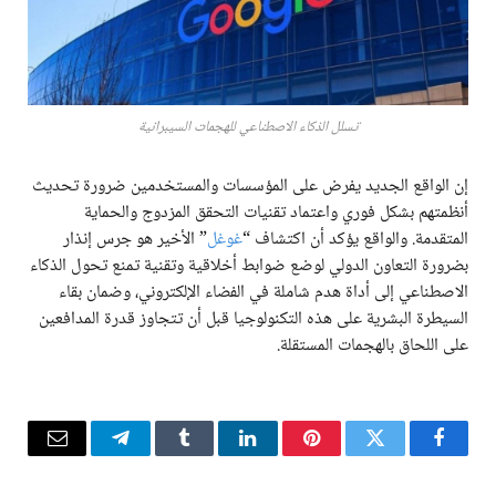
تسلل الذكاء الاصطناعي للهجمات السيبرانية
إن الواقع الجديد يفرض على المؤسسات والمستخدمين ضرورة تحديث
أنظمتهم بشكل فوري واعتماد تقنيات التحقق المزدوج والحماية
المتقدمة. والواقع يؤكد أن اكتشاف “
غوغل
” الأخير هو جرس إنذار
بضرورة التعاون الدولي لوضع ضوابط أخلاقية وتقنية تمنع تحول الذكاء
الاصطناعي إلى أداة هدم شاملة في الفضاء الإلكتروني، وضمان بقاء
السيطرة البشرية على هذه التكنولوجيا قبل أن تتجاوز قدرة المدافعين
على اللحاق بالهجمات المستقلة.
فيسبوك
تويتر
بينتيريست
لينكدإن
Tumblr
تيلقرام
البريد
الإلكترو