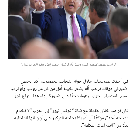
ترامب يُصعّد لهجته ضد روسيا وأوكرانيا: "يجب إنهاء هذه الحرب فورًا"
في أحدث تصريحاته خلال جولة انتخابية تحضيرية، أكد الرئيس
الأميركي دونالد ترامب أنّه يشعر بخيبة أمل من كل من روسيا وأوكرانيا
بسبب استمرار الحرب بينهما، محثًّا على ضرورة إنهاء هذا النزاع فورًا.
قال ترامب خلال مقابلة مع قناة “فوكس نيوز” إن الحرب “لا تخدم
مصلحة أحد”، مؤكدًا أن أميركا بحاجة للتركيز على أولوياتها الداخلية
بدلًا من “الصراعات المكلفة”.