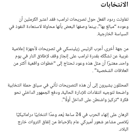
الانتخابات
تفاوتت ردود الفعل حول تصريحات ترامب؛ فقد اعتبر الكرملين أن
وعوده “مبالغ بها”، بينما وصفها البعض بأنها محاولة لاستعادة النفوذ في
السياسة الخارجية.
من جهة أخرى، أعرب الرئيس زيلينسكي في تصريحات لأجهزة إعلامية
غربية عن تشكّكه بقدرة ترامب على إنجاز وقف لإطلاق النار في يوم
واحد، معتبرًا أن مثل هذه وعود تحتاج إلى “خطوات واقعية أكثر من
العلاقات الشخصية” .
المحللون يشيرون إلى أن هذه التصريحات تأتي في سياق حملة انتخابية
واضحة لتوجيه انتقادات للإدارة الحالية، ودفع الجمهور الداخلي نحو
فكرة “تركيز واشنطن على الداخل أولًا”.
الرهان على إنهاء الحرب في 24 ساعة يُعد وعدًا انتخابيًا دراماتيكيًا
يُلامس مشاعر شعور أميركي عام بالإحباط من إنفاق الثروات خارج
البلاد.