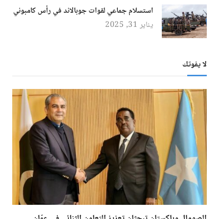
استسلام جماعي لقوات جوبالاند في رأس كامبوني
يناير 31, 2025
لا يفوتك
الصومال وباكستان تبحثان تعزيز التعاون الثنائي في عمّان