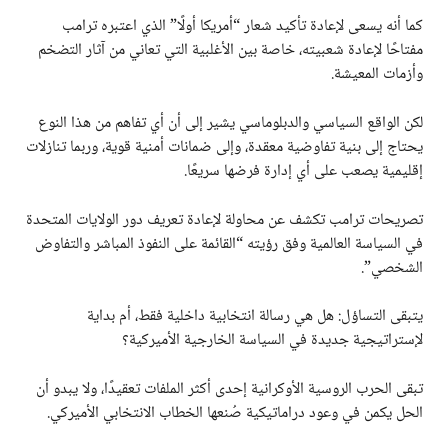
كما أنه يسعى لإعادة تأكيد شعار “أمريكا أولًا” الذي اعتبره ترامب
مفتاحًا لإعادة شعبيته، خاصة بين الأغلبية التي تعاني من آثار التضخم
وأزمات المعيشة.
لكن الواقع السياسي والدبلوماسي يشير إلى أن أي تفاهم من هذا النوع
يحتاج إلى بنية تفاوضية معقدة، وإلى ضمانات أمنية قوية، وربما تنازلات
إقليمية يصعب على أي إدارة فرضها سريعًا.
تصريحات ترامب تكشف عن محاولة لإعادة تعريف دور الولايات المتحدة
في السياسة العالمية وفق رؤيته “القائمة على النفوذ المباشر والتفاوض
الشخصي”.
يتبقى التساؤل: هل هي رسالة انتخابية داخلية فقط، أم بداية
لإستراتيجية جديدة في السياسة الخارجية الأميركية؟
تبقى الحرب الروسية الأوكرانية إحدى أكثر الملفات تعقيدًا، ولا يبدو أن
الحل يكمن في وعود دراماتيكية صُنعها الخطاب الانتخابي الأميركي.