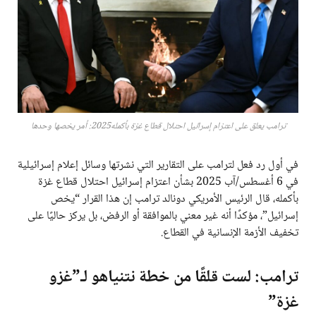
ترامب يعلق على اعتزام إسرائيل احتلال قطاع غزة بأكمله2025: أمر يخصها وحدها
في أول رد فعل لترامب على التقارير التي نشرتها وسائل إعلام إسرائيلية
في 6 أغسطس/آب 2025 بشأن اعتزام إسرائيل احتلال قطاع غزة
بأكمله، قال الرئيس الأمريكي دونالد ترامب إن هذا القرار “يخص
إسرائيل”، مؤكدًا أنه غير معني بالموافقة أو الرفض، بل يركز حاليًا على
تخفيف الأزمة الإنسانية في القطاع.
ترامب: لست قلقًا من خطة نتنياهو لـ”غزو
غزة”