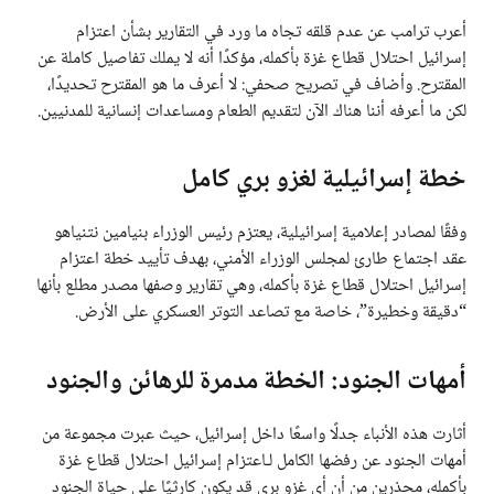
أعرب ترامب عن عدم قلقه تجاه ما ورد في التقارير بشأن اعتزام
إسرائيل احتلال قطاع غزة بأكمله، مؤكدًا أنه لا يملك تفاصيل كاملة عن
المقترح. وأضاف في تصريح صحفي: لا أعرف ما هو المقترح تحديدًا،
لكن ما أعرفه أننا هناك الآن لتقديم الطعام ومساعدات إنسانية للمدنيين.
خطة إسرائيلية لغزو بري كامل
وفقًا لمصادر إعلامية إسرائيلية، يعتزم رئيس الوزراء بنيامين نتنياهو
عقد اجتماع طارئ لمجلس الوزراء الأمني، بهدف تأييد خطة اعتزام
إسرائيل احتلال قطاع غزة بأكمله، وهي تقارير وصفها مصدر مطلع بأنها
“دقيقة وخطيرة”، خاصة مع تصاعد التوتر العسكري على الأرض.
أمهات الجنود: الخطة مدمرة للرهائن والجنود
أثارت هذه الأنباء جدلًا واسعًا داخل إسرائيل، حيث عبرت مجموعة من
أمهات الجنود عن رفضها الكامل لـاعتزام إسرائيل احتلال قطاع غزة
بأكمله، محذرين من أن أي غزو بري قد يكون كارثيًا على حياة الجنود