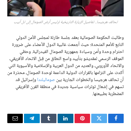
تحالف هرجيسا.. تفاصيل الزيارة التاريخية لرئيس أرض الصومال إلى تل أبيب
وطالبت الحكومة الصومالية بعقد جلسة طارئة لمجلس الأمن الدولي
التابع للأمم المتحدة؛ حيث أجمعت غالبية الدول الأعضاء على ضرورة
احترام وحدة وأمن وسيادة جمهورية الصومال الفيدرالية. وحظي
الموقف الرسمي لمقديشو بتأييد واسع النطاق من قِبل الاتحاد الأفريقي،
والاتحاد الأوروبي، والعديد من الدول العربية والإسلامية والآسيوية التي
أكدت على التزامها بالقرارات الدولية الداعمة لوحدة الصومال، محذرة من
أن تحالف هرجيسا والخطوات الجارية بين
صوماليلندا
وإسرائيل قد
تسهم في إشعال توترات سياسية جديدة في منطقة القرن الأفريقي
المضطربة بطبيعتها.
فيسبوك
تويتر
بينتيريست
لينكدإن
Tumblr
تيلقرام
البريد