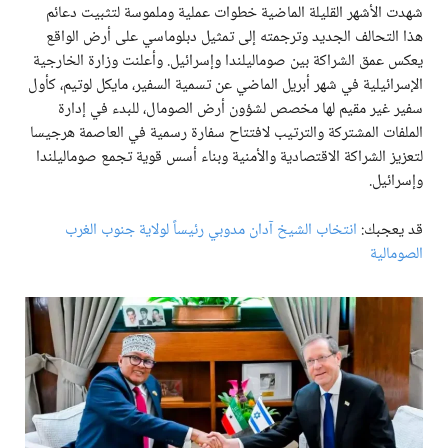
شهدت الأشهر القليلة الماضية خطوات عملية وملموسة لتثبيت دعائم
هذا التحالف الجديد وترجمته إلى تمثيل دبلوماسي على أرض الواقع
يعكس عمق الشراكة بين صوماليلندا وإسرائيل. وأعلنت وزارة الخارجية
الإسرائيلية في شهر أبريل الماضي عن تسمية السفير، مايكل لوتيم، كأول
سفير غير مقيم لها مخصص لشؤون أرض الصومال، للبدء في إدارة
الملفات المشتركة والترتيب لافتتاح سفارة رسمية في العاصمة هرجيسا
لتعزيز الشراكة الاقتصادية والأمنية وبناء أسس قوية تجمع صوماليلندا
وإسرائيل.
قد يعجبك:
انتخاب الشيخ آدان مدوبي رئيساً لولاية جنوب الغرب
الصومالية