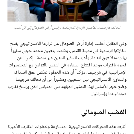
تحالف هرجيسا.. تفاصيل الزيارة التاريخية لرئيس أرض الصومال إلى تل أبيب
وفي المقابل، أعلنت إدارة أرض الصومال عن قرارها الاستراتيجي بفتح
سفارتها الرسمية في مدينة القدس، وقامت بتعيين محمد حجي سفيراً
لها وممثلاً فوق العادة. وأعرب السفير المعين عبر منصة “إكس” عن
فخره باقتراب موعد افتتاح السفارة في القدس بالتزامن مع التحضيرات
الإسرائيلية في هرجيسا، مؤكداً أن هذه الخطوة تعكس عمق الصداقة
والتعاون الاستراتيجي بين الشعبين، ومشيراً إلى أن تحالف هرجيسا
وضع حجر الأساس لهذا التمثيل الدبلوماسي المتبادل الذي يرسخ تقارب
صوماليلندا وإسرائيل.
الغضب الصومالي
أثارت هذه التحركات الاستراتيجية المتسارعة وخطوات التقارب الأخيرة