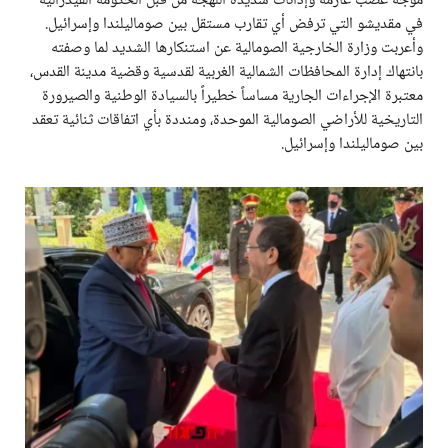
موجة غضب عارمة وإدانات شديدة اللهجة من قبل الحكومة الفيدرالية
في مقديشو التي ترفض أي تقارب مستقل بين صوماليلندا وإسرائيل.
وأعربت وزارة الخارجية الصومالية عن استنكارها الشديد لما وصفته
بانتهاك إدارة المحافظات الشمالية الغربية لقدسية وقضية مدينة القدس،
معتبرة الإجراءات الجارية مساساً خطيراً بالسيادة الوطنية والصيرورة
التاريخية للأراضي الصومالية الموحدة، ومنددة بأي اتفاقات ثنائية تعقد
بين صوماليلندا وإسرائيل.