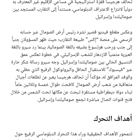
تحالف هرجيسا قفزة استراتيجية في مساعي الإقليم غير المعترف به
دولياً لانتزاع الاعتراف الدبلوماسي، مستنداً إلى التقارب المستجد بين
صوماليلندا وإسرائيل.
وعكس مقطع فيديو قصير نشره رئيس أرض الصومال عبر حسابه
الرسمي على منصة “إكس” طبيعة التقارب؛ حيث ظهر المسؤولان جنباً
إلى جنب ورحب هرتسوغ بضيفه باللغة الصومالية، بينما رد سيرو باللغة
العبرية متمنياً الازدهار للشعب الإسرائيلي، في خطوة تعكس عمق
التنسيق الحالي بين صوماليلندا وإسرائيل. وجه سيرو رسالة شكر حارة
عبر “فيسبوك” للاستقبال الحافل والبروتوكول الرفيع الذي حظي به
والوفد المرافق له، مؤكداً أن تحالف هرجيسا يعبر عن تطلعات أجيال
متعاقبة من شعب أرض الصومال كافحت طوال خمسة وثلاثين عاماً
لبناء دولة ديمقراطية مستقرة تبحث عن مكانها تحت الشمس من خلال
فتح قنوات اتصال مباشرة تجمع صوماليلندا وإسرائيل.
أهداف التحرك
تتمحور الأهداف الحقيقية وراء هذا التحرك الدبلوماسي الرفيع حول