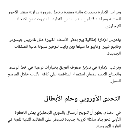
وتواجه الإدارة تحديات مالية معقدة ترتبط بضرورة موازنة سقف الأجور
السنوية ومراعاة قوانين اللعب المالي النظيف المفروضة من الاتحاد
الإنجليزي.
وتدرس الإدارة إمكانية بيع بعض الأسماء الكبيرة مثل غابرييل جيسوس
وفابيو فييرا وفابيو دا سيلفا وبن وايت لتوفير سيولة مالية للصفقات
الجديدة.
وترغب الإدارة في تعزيز صفوف الفريق بخيارات نوعية في خط الوسط
والجناح الأيسر لضمان استمرار المنافسة على كافة الألقاب خلال الموسم
المقبل.
التحدي الأوروبي وحلم الأبطال
في الختام، يظهر أن تتويج أرسنال بالدوري الإنجليزي يمثل الخطوة
الأولى نحو بناء سلالة كروية جديدة تسيطر على المقاليد الفنية للعبة في
القارة الأوروبية.