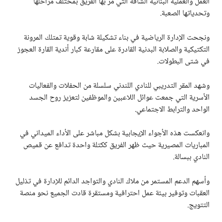
العمل والعملية البنائية الشاقة التي مر بها الفريق بمختلف مراحلها
وتحدياتها الصعبة.
ونجحت الإدارة الرياضية في بناء تشكيلة شابة وقوية تمتلك المرونة
التكتيكية والصلابة البدنية القادرة على مقارعة كبار أندية القارة العجوز
في شتى البطولات.
وشهد المقر التدريبي للنادي اللندني سلسلة من الحفلات والفعاليات
الأسرية التي جمعت عوائل اللاعبين والموظفين لتعزيز روح الجسد
الواحد والترابط الاجتماعي.
وانعكست هذه الأجواء الإيجابية بشكل مباشر على الأداء الميداني في
المباريات المصيرية حيث ظهر الفريق ككتلة واحدة تدافع عن قميص
النادي ببسالة.
وأسهم الدعم المستمر من ملاك النادي والتواجد الدائم للإدارة في تذليل
العقبات وتوفير بيئة عمل احترافية ومستقرة قادت الجميع نحو منصة
التتويج.