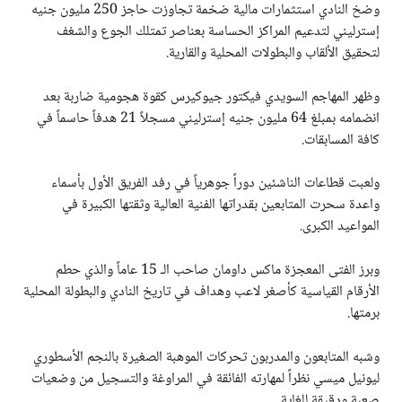
وضخ النادي استثمارات مالية ضخمة تجاوزت حاجز 250 مليون جنيه
إسترليني لتدعيم المراكز الحساسة بعناصر تمتلك الجوع والشغف
لتحقيق الألقاب والبطولات المحلية والقارية.
وظهر المهاجم السويدي فيكتور جيوكيرس كقوة هجومية ضاربة بعد
انضمامه بمبلغ 64 مليون جنيه إسترليني مسجلاً 21 هدفاً حاسماً في
كافة المسابقات.
ولعبت قطاعات الناشئين دوراً جوهرياً في رفد الفريق الأول بأسماء
واعدة سحرت المتابعين بقدراتها الفنية العالية وثقتها الكبيرة في
المواعيد الكبرى.
وبرز الفتى المعجزة ماكس داومان صاحب الـ 15 عاماً والذي حطم
الأرقام القياسية كأصغر لاعب وهداف في تاريخ النادي والبطولة المحلية
برمتها.
وشبه المتابعون والمدربون تحركات الموهبة الصغيرة بالنجم الأسطوري
ليونيل ميسي نظراً لمهارته الفائقة في المراوغة والتسجيل من وضعيات
صعبة ودقيقة للغاية.