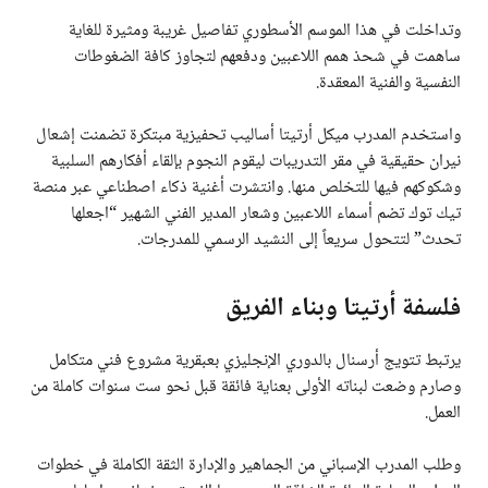
وتداخلت في هذا الموسم الأسطوري تفاصيل غريبة ومثيرة للغاية
ساهمت في شحذ همم اللاعبين ودفعهم لتجاوز كافة الضغوطات
النفسية والفنية المعقدة.
واستخدم المدرب ميكل أرتيتا أساليب تحفيزية مبتكرة تضمنت إشعال
نيران حقيقية في مقر التدريبات ليقوم النجوم بإلقاء أفكارهم السلبية
وشكوكهم فيها للتخلص منها. وانتشرت أغنية ذكاء اصطناعي عبر منصة
تيك توك تضم أسماء اللاعبين وشعار المدير الفني الشهير “اجعلها
تحدث” لتتحول سريعاً إلى النشيد الرسمي للمدرجات.
فلسفة أرتيتا وبناء الفريق
يرتبط تتويج أرسنال بالدوري الإنجليزي بعبقرية مشروع فني متكامل
وصارم وضعت لبناته الأولى بعناية فائقة قبل نحو ست سنوات كاملة من
العمل.
وطلب المدرب الإسباني من الجماهير والإدارة الثقة الكاملة في خطوات