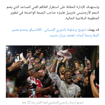
وتستهدف الإدارة الحفاظ على استقرار الطاقم الفني المساعد الذي يضم
النجم الأرجنتيني غابرييل هاينزه صاحب البصمة الواضحة في تطوير
المنظومة الدفاعية الحالية.
قد يهمك:
تتويج برشلونة بالدوري الإسباني.. الكلاسيكو يحسم مصير
الليغا وسط أزمات تعصف بريال مدريد
تتويج أرسنال بالدوري الإنجليزي للمرة الأولى منذ 22 عاما