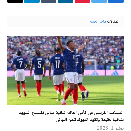
فيسبوك
تويتر
بينتيريست
لينكدإن
Tumblr
تيلقرام
البريد
الإلكترو
المقالات
ذات الصلة
المنتخب الفرنسي في كأس العالم: ثنائية مبابي تكتسح السويد
بثلاثية نظيفة وتقود الديوك لثمن النهائي
يوليو 1, 2026