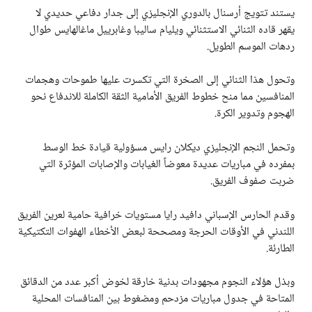
يستند تتويج أرسنال بالدوري الإنجليزي إلى جدار دفاعي حديدي لا
يقهر قاده الثنائي الاستثنائي ويليام ساليبا وغابرييل ماغالهايس طوال
ردهات الموسم الطويل.
وتحول هذا الثنائي إلى الصخرة التي تكسرت عليها طموحات وهجمات
المنافسين مما منح خطوط الفريق الأمامية الثقة الكاملة للاندفاع نحو
الهجوم وتدوير الكرة.
وتحمل النجم الإنجليزي ديكلان رايس مسؤولية قيادة خط الوسط
بمفرده في مباريات عديدة معوضاً الغيابات والإصابات المؤثرة التي
ضربت صفوف الفريق.
وقدم الحارس الإسباني دافيد رايا مستويات خرافية حامية لعرين الفريق
اللندني في الأوقات الحرجة ومصححة لبعض الأخطاء الهفوات التكتيكية
الطارئة.
وبذل هؤلاء النجوم مجهودات بدنية خارقة لخوض أكبر عدد من الدقائق
المتاحة في جدول مباريات مزدحم ومضغوط بين المنافسات المحلية