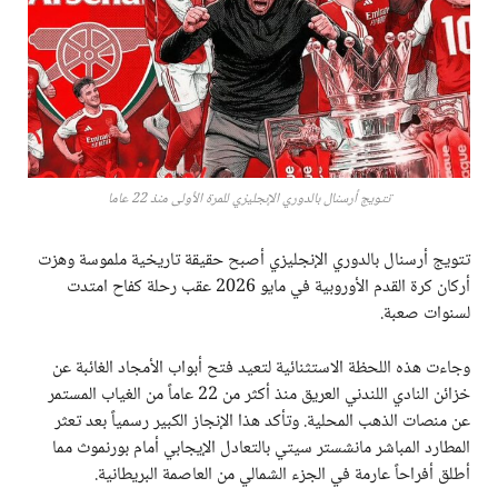
تتويج أرسنال بالدوري الإنجليزي للمرة الأولى منذ 22 عاما
تتويج أرسنال بالدوري الإنجليزي أصبح حقيقة تاريخية ملموسة وهزت
أركان كرة القدم الأوروبية في مايو 2026 عقب رحلة كفاح امتدت
لسنوات صعبة.
وجاءت هذه اللحظة الاستثنائية لتعيد فتح أبواب الأمجاد الغائبة عن
خزائن النادي اللندني العريق منذ أكثر من 22 عاماً من الغياب المستمر
عن منصات الذهب المحلية. وتأكد هذا الإنجاز الكبير رسمياً بعد تعثر
المطارد المباشر مانشستر سيتي بالتعادل الإيجابي أمام بورنموث مما
أطلق أفراحاً عارمة في الجزء الشمالي من العاصمة البريطانية.