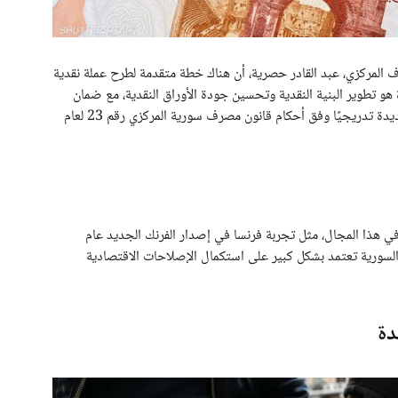
رف المركزي، عبد القادر حصرية، أن هناك خطة متقدمة لطرح عملة نقدية
 تطوير البنية النقدية وتحسين جودة الأوراق النقدية، مع ضمان
تلبية احتياجات السوق، موضحًا: “سيتم إدخال العملة الجديدة تدريجيًا وفق أحكام قانون مصرف سورية المركزي رقم 23 لعام
ي هذا المجال، مثل تجربة فرنسا في إصدار الفرنك الجديد عام
رة السورية تعتمد بشكل كبير على استكمال الإصلاحات الاقتصادية
دة