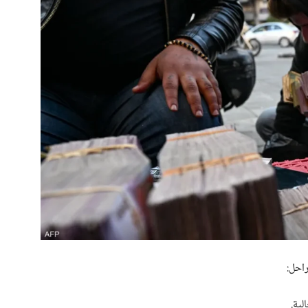
احل:
لية.