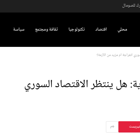
رك للصومال
محلي
اقتصاد
تكنولوجيا
ثقافة ومجتمع
سياسة
وري انفراجة أم مزيد من الأزمة؟
ة: هل ينتظر الاقتصاد السوري
تيريست