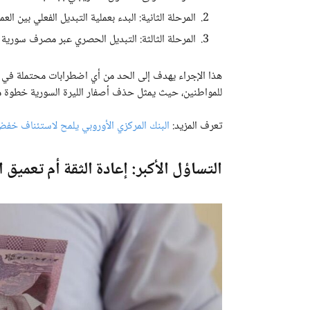
المرحلة الثانية: البدء بعملية التبديل الفعلي بين العم
المرحلة الثالثة: التبديل الحصري عبر مصرف سورية 
هذا الإجراء يهدف إلى الحد من أي اضطرابات محتملة في ال
للمواطنين، حيث يمثل حذف أصفار الليرة السورية خطوة م
تعرف المزيد:
البنك المركزي الأوروبي يلمح لاستئناف خفض أس
التساؤل الأكبر: إعادة الثقة أم تعميق ا