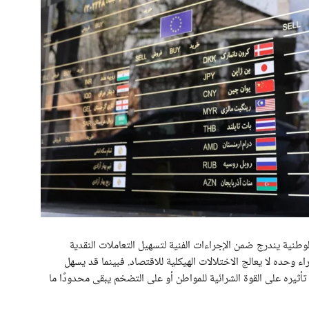
طنية يندرج ضمن الإجراءات الفنية لتسهيل التعاملات النقدية
ء وحده لا يعالج الاختلالات الهيكلية للاقتصاد. فبينما قد يسهل
 تأثيره على القوة الشرائية للمواطن أو على التضخم يبقى محدودًا ما