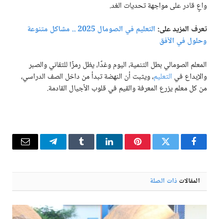
واعٍ قادر على مواجهة تحديات الغد.
تعرف المزيد على:
التعليم في الصومال 2025 .. مشاكل متنوعة
وحلول في الآفق
المعلم الصومالي بطل التنمية، اليوم وغدًا، يظل رمزًا للتقاني والصبر
والإبداع في
التعليم
، ويثبت أن النهضة تبدأ من داخل الصف الدراسي،
من كل معلم يزرع المعرفة والقيم في قلوب الأجيال القادمة.
فيسبوك
تويتر
بينتيريست
لينكدإن
Tumblr
تيلقرام
البريد
الإلكترو
المقالات
ذات الصلة