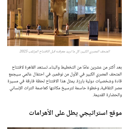
المتحف المصري الكبير: كل ما تريد معرفته قبل الافتتاح المرتقب 2025
بعد أكثر من عشرين عامًا من التخطيط والبناء، تستعد القاهرة لافتتاح
المتحف المصري الكبير في الأول من نوفمبر، في احتفال عالمي سيجمع
قادة وشخصيات دولية بارزة. يمثل هذا الافتتاح لحظة فارقة في مسيرة
مصر الثقافية، وخطوة حاسمة لترسيخ مكانتها كعاصمة التراث الإنساني
والحضارة القديمة.
موقع استراتيجي يطل على الأهرامات