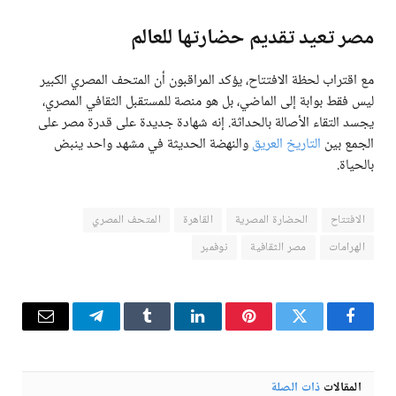
مصر تعيد تقديم حضارتها للعالم
مع اقتراب لحظة الافتتاح، يؤكد المراقبون أن المتحف المصري الكبير
ليس فقط بوابة إلى الماضي، بل هو منصة للمستقبل الثقافي المصري،
يجسد التقاء الأصالة بالحداثة. إنه شهادة جديدة على قدرة مصر على
الجمع بين
التاريخ العريق
والنهضة الحديثة في مشهد واحد ينبض
بالحياة.
الافتتاح
الحضارة المصرية
القاهرة
المتحف المصري
الهرامات
مصر الثقافية
نوفمبر
فيسبوك
تويتر
بينتيريست
لينكدإن
Tumblr
تيلقرام
البريد
الإلكترو
المقالات
ذات الصلة