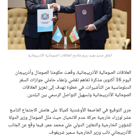
اتفاق جديد يعيد رسم ملامح العلاقات الصومالية الأذربيجانية
العلاقات الصومالية الأذربيجانية، وقّعت حكومتا الصومال وأذربيجان
اليوم 16 أكتوبر، مذكرة تفاهم تقضي بإعفاء حاملي جوازات السفر
الدبلوماسية من التأشيرات، في خطوة تهدف إلى تعزيز العلاقات
الصومالية الأذربيجانية وتسهيل التواصل الرسمي بين البلدين.
جرى التوقيع في العاصمة الأوغندية كمبالا على هامش الاجتماع التاسع
عشر لوزراء خارجية حركة عدم الانحياز، حيث مثّل الصومال وزير الدولة
للشؤون الخارجية والتعاون الدولي علي محمد عمر، فيما وقّع عن الجانب
الأذربيجاني نائب وزير الخارجية سمير شريفوف.