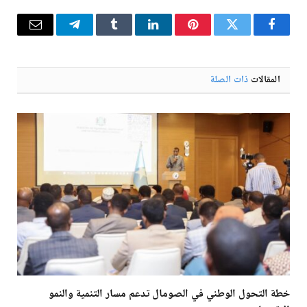
فيسبوك
تويتر
بينتيريست
لينكدإن
Tumblr
تيلقرام
البريد
الإلكترو
المقالات
ذات الصلة
خطة التحول الوطني في الصومال تدعم مسار التنمية والنمو