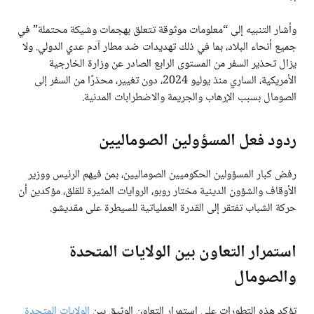
وأشار التنبيه إلى “معلومات موثوقة تتعلق بهجمات وشيكة محتملة” في
جميع أنحاء البلاد، بما في ذلك تهديدات ضد مطار آدم عدي الدولي. ولا
يزال تحذير السفر من المستوى الرابع الصادر عن وزارة الخارجية
الأمريكية، الساري منذ يوليو 2024، دون تغيير، محذرًا من السفر إلى
الصومال بسبب الإرهاب والجريمة والاضطرابات المدنية.
ردود فعل المسؤولين الصوماليين
رفض كبار المسؤولين الحكوميين الصوماليين، بمن فيهم الرئيس ووزير
الأوقاف والشؤون الدينية مختار روبو، الروايات المثيرة للقلق، مؤكدين أن
حركة الشباب تفتقر إلى القدرة العملياتية للسيطرة على مقديشو.
استمرار التعاون بين الولايات المتحدة
والصومال
تؤكد هذه التطورات على استمرار التعاون الوثيق بين
الولايات المتحدة