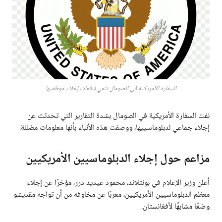
السفارة الأمريكية في الصومال تنفي شائعات إجلاء موظفيها
نفت السفارة الأمريكية في الصومال بشدة التقارير التي تحدثت عن
إجلاء جماعي لدبلوماسييها، ووصفت هذه الأنباء بأنها معلومات مضللة.
مزاعم حول إجلاء الدبلوماسيين الأمريكيين
أعلن وزير الإعلام في بونتلاند، محمود عيديد درر، مؤخرًا عن إجلاء
معظم الدبلوماسيين الأمريكيين، معربًا عن مخاوفه من أن تواجه مقديشو
وضعًا مشابهًا لأفغانستان.