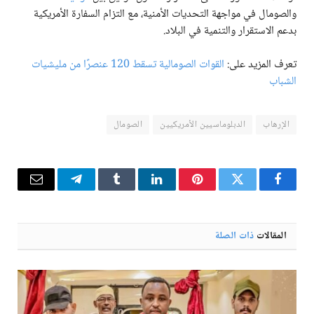
والصومال في مواجهة التحديات الأمنية، مع التزام السفارة الأمريكية
بدعم الاستقرار والتنمية في البلاد.
تعرف المزيد على:
القوات الصومالية تسقط 120 عنصرًا من مليشيات
الشباب
الإرهاب
الدبلوماسيين الأمريكيين
الصومال
فيسبوك
تويتر
بينتيريست
لينكدإن
Tumblr
تيلقرام
البريد
الإلكترو
المقالات
ذات الصلة