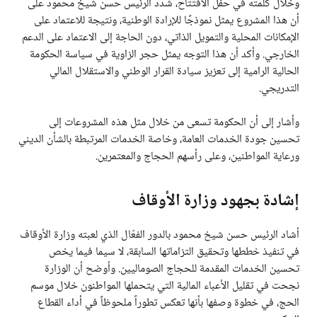
وخلال كلمته في حفل الافتتاح، شدد الرئيس حسن شيخ محمود على
أن هذا المشروع يمثل نموذجًا للإرادة الوطنية، ونتيجة للاعتماد على
الإمكانات المحلية والتمويل الذاتي، دون الحاجة إلى الاعتماد على الدعم
الخارجي. وأكد أن هذا التوجه يمثل حجر الزاوية في سياسة الحكومة
الحالية الرامية إلى تعزيز سيادة القرار الوطني والاستقلال المالي
التدريجي.
وأشار إلى أن الحكومة تسعى من خلال مثل هذه المشروعات إلى
تحسين جودة الخدمات العامة، وخاصة الخدمات المرتبطة بالشأن الديني
ورعاية المواطنين، وعلى رأسهم الحجاج والمعتمرين.
إشادة بجهود وزارة الأوقاف
أشاد الرئيس حسن شيخ محمود بالدور الفعّال الذي لعبته وزارة الأوقاف
في تنفيذ خططها وتحقيق التزاماتها السابقة، لا سيما فيما يخص
تحسين الخدمات المقدمة للحجاج الصوماليين. وأوضح أن الوزارة
نجحت في تقليل الأعباء المالية التي يتحملها المواطنون خلال موسم
الحج، في خطوة وصفها بأنها تعكس تطوراً ملحوظاً في أداء القطاع