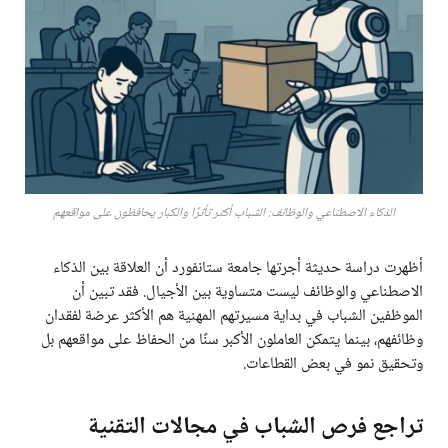
الذكاء الاصطناعي والوظائف: الشباب أكثر تأثرًا والكبار يحافظون على مواقعهم
أظهرت دراسة حديثة أجرتها جامعة ستانفورد أن العلاقة بين الذكاء
الاصطناعي والوظائف ليست متساوية بين الأجيال. فقد تبين أن
الموظفين الشباب في بداية مسيرتهم المهنية هم الأكثر عرضة لفقدان
وظائفهم، بينما يتمكن العاملون الأكبر سنًا من الحفاظ على مواقعهم بل
وتحقيق نمو في بعض القطاعات.
تراجع فرص الشباب في مجالات التقنية