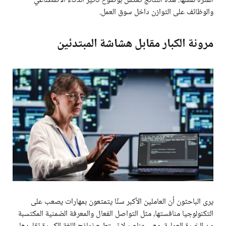
الفترة نفسها. هذه النتائج تعكس بوضوح تأثير الذكاء الاصطناعي
والوظائف على التوازن داخل سوق العمل.
مرونة الكبار مقابل هشاشة المبتدئين
يرى الباحثون أن العاملين الأكبر سنًا يتمتعون بمهارات يصعب على
التكنولوجيا منافستها، مثل التواصل الفعال والمعرفة الضمنية المكتسبة