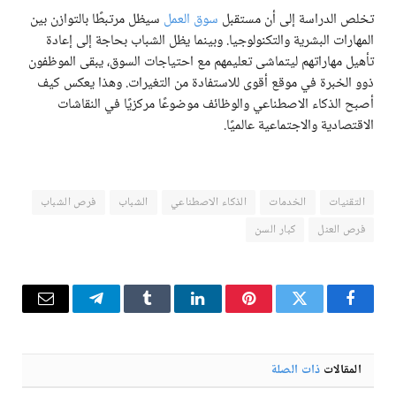
تخلص الدراسة إلى أن مستقبل
سوق العمل
سيظل مرتبطًا بالتوازن بين
المهارات البشرية والتكنولوجيا. وبينما يظل الشباب بحاجة إلى إعادة
تأهيل مهاراتهم ليتماشى تعليمهم مع احتياجات السوق، يبقى الموظفون
ذوو الخبرة في موقع أقوى للاستفادة من التغيرات. وهذا يعكس كيف
أصبح الذكاء الاصطناعي والوظائف موضوعًا مركزيًا في النقاشات
الاقتصادية والاجتماعية عالميًا.
التقنيات
الخدمات
الذكاء الاصطناعي
الشباب
فرص الشباب
فرص العنل
كبار السن
فيسبوك
تويتر
بينتيريست
لينكدإن
Tumblr
تيلقرام
البريد
الإلكترو
المقالات
ذات الصلة