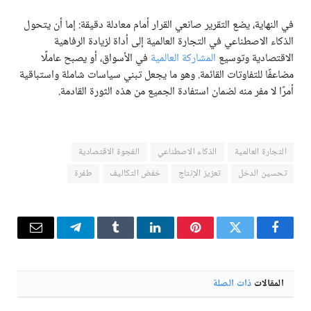
في النهاية، يضع التقرير صانعي القرار أمام معادلة دقيقة: إما أن يتحول
الذكاء الاصطناعي في التجارة العالمية إلى أداة لزيادة الرفاهية
الاقتصادية وتوسيع
المشاركة العالمية
في الأسواق، أو يصبح عاملًا
مضاعفًا للتفاوتات القائمة. وهو ما يجعل تبني سياسات شاملة واستباقية
أمرًا لا مفر منه لضمان استفادة الجميع من هذه الثورة القادمة.
التجارة العالمية
الذكاء الاصطناعي
الفجوة الاقتصادية
تحسين الدخل
تعزيز الإنتاج
خفض التكاليف
طفرة
فيسبوك
تويتر
بينتيريست
لينكدإن
Tumblr
تيلقرام
البريد
الإلكترو
المقالات
ذات الصلة