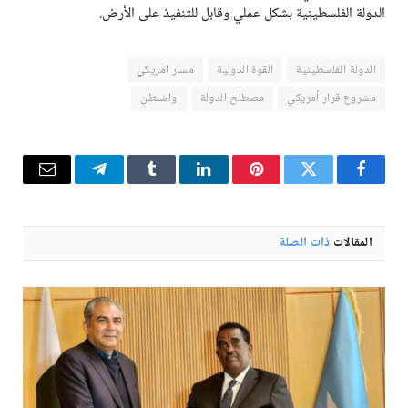
الدولة الفلسطينية بشكل عملي وقابل للتنفيذ على الأرض.
الدولة الفلسطينية
القوة الدولية
مسار امريكي
مشروع قرار أمريكي
مصطلح الدولة
واشنطن
فيسبوك
تويتر
بينتيريست
لينكدإن
Tumblr
تيلقرام
البريد
الإلكترو
المقالات
ذات الصلة