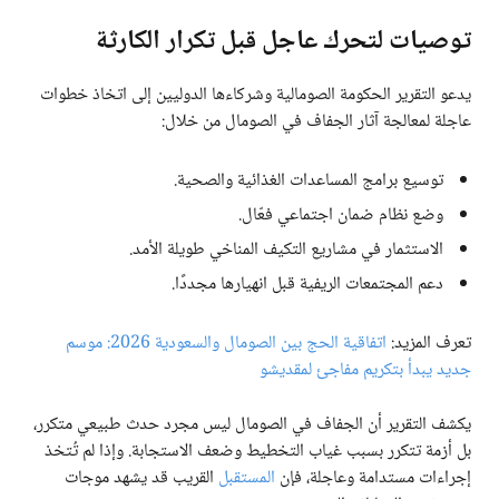
توصيات لتحرك عاجل قبل تكرار الكارثة
يدعو التقرير الحكومة الصومالية وشركاءها الدوليين إلى اتخاذ خطوات
عاجلة لمعالجة آثار الجفاف في الصومال من خلال:
توسيع برامج المساعدات الغذائية والصحية.
وضع نظام ضمان اجتماعي فعّال.
الاستثمار في مشاريع التكيف المناخي طويلة الأمد.
دعم المجتمعات الريفية قبل انهيارها مجددًا.
تعرف المزيد:
اتفاقية الحج بين الصومال والسعودية 2026: موسم
جديد يبدأ بتكريم مفاجئ لمقديشو
يكشف التقرير أن الجفاف في الصومال ليس مجرد حدث طبيعي متكرر،
بل أزمة تتكرر بسبب غياب التخطيط وضعف الاستجابة. وإذا لم تُتخذ
إجراءات مستدامة وعاجلة، فإن
المستقبل
القريب قد يشهد موجات